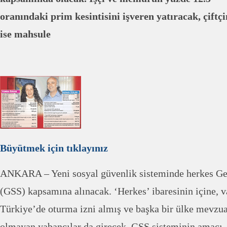
oranındaki prim kesintisini işveren yatıracak, çiftçi
ise mahsule
Büyütmek için tıklayınız
ANKARA – Yeni sosyal güvenlik sisteminde herkes Gen
(GSS) kapsamına alınacak. ‘Herkes’ ibaresinin içine, v
Türkiye’de oturma izni almış ve başka bir ülke mevzua
olmayan yabancılar da girecek. GSS sisteminin amacı, 