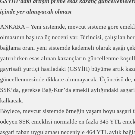
GSYİH’daki artışın prime esas kazanç güncellemeler
içinde yer almayacak olması
ANKARA – Yeni sistemde, mevcut sisteme göre emekli
olmasının başlıca üç nedeni var. Birincisi, çalışılan her
bağlama oranı yeni sistemde kademeli olarak aşağı çeki
yatırılırken esas alınan kazançların güncellenme koşul
gayrisafi yurtiçi hasıladaki (GSYİH) büyüme artık kaz
güncellenmesinde dikkate alınmayacak. Üçüncüsü de, 
SSK’da, gerekse Bağ-Kur’da emekli aylığındaki asgar
kalkacak.
Böylece, mevcut sistemde örneğin yaşam boyu asgari ü
ödeyen SSK emeklisi normalde en fazla 345 YTL emekli
asgari taban uygulaması nedeniyle 464 YTL aylık bağla