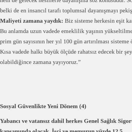
hem de gelecek nesillerle dayanışma söz konusudur. So
belki de en insancıl tarafı toplumsal dayanışmayı pekiş
Maliyeti zamana yaydık:
Biz sisteme herkesin eşit ka
Bu anlamda uzun vadede emeklilik yaşının yükseltilme
prim gün sayısının her yıl 100 gün artırılması sisteme
Kısa vadede halkı büyük ölçüde rahatsız edecek bir şey
olabildiğince zamana yayıyoruz.”
Sosyal Güvenlikte Yeni Dönem (4)
Yabancı ve vatansız dahil herkes Genel Sağlık Sigor
kapsamında olacak. İşçi ve memurun yüzde 12.5