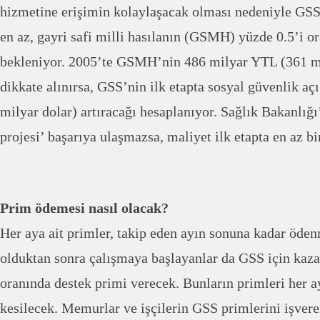
hizmetine erişimin kolaylaşacak olması nedeniyle GSS 
en az, gayri safi milli hasılanın (GSMH) yüzde 0.5’i o
bekleniyor. 2005’te GSMH’nin 486 milyar YTL (361 mi
dikkate alınırsa, GSS’nin ilk etapta sosyal güvenlik aç
milyar dolar) artıracağı hesaplanıyor. Sağlık Bakanlığ
projesi’ başarıya ulaşmazsa, maliyet ilk etapta en az bi
Prim ödemesi nasıl olacak?
Her aya ait primler, takip eden ayın sonuna kadar öd
olduktan sonra çalışmaya başlayanlar da GSS için kaza
oranında destek primi verecek. Bunların primleri her 
kesilecek. Memurlar ve işçilerin GSS primlerini işver