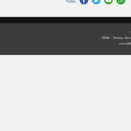
Paylaş...
DİSK - Türkiye Devr
www.disk