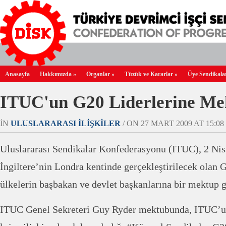
Anasayfa
Hakkımızda
»
Organlar
»
Tüzük ve Kararlar
»
Üye Sendikala
ITUC'un G20 Liderlerine Me
IN
ULUSLARARASI İLIŞKILER
/ ON 27 MART 2009 AT 15:08 
Uluslararası Sendikalar Konfederasyonu (ITUC), 2 Nis
İngiltere’nin Londra kentinde gerçekleştirilecek olan 
ülkelerin başbakan ve devlet başkanlarına bir mektup 
ITUC Genel Sekreteri Guy Ryder mektubunda, ITUC’un