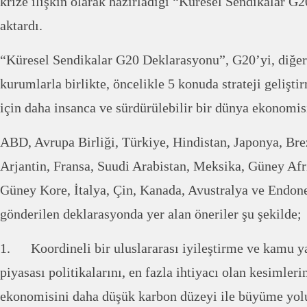
krize ilişkin olarak hazırladığı “Küresel Sendikalar G
aktardı.
“Küresel Sendikalar G20 Deklarasyonu”, G20’yi, diğer
kurumlarla birlikte, öncelikle 5 konuda strateji gelişti
için daha insanca ve sürdürülebilir bir dünya ekonomis
ABD, Avrupa Birliği, Türkiye, Hindistan, Japonya, Br
Arjantin, Fransa, Suudi Arabistan, Meksika, Güney Afri
Güney Kore, İtalya, Çin, Kanada, Avustralya ve Endone
gönderilen deklarasyonda yer alan öneriler şu şekilde;
1. Koordineli bir uluslararası iyileştirme ve kamu yat
piyasası politikalarını, en fazla ihtiyacı olan kesimle
ekonomisini daha düşük karbon düzeyi ile büyüme yol