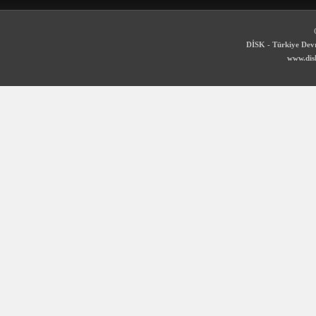
DİSK - Türkiye Devr
www.disk