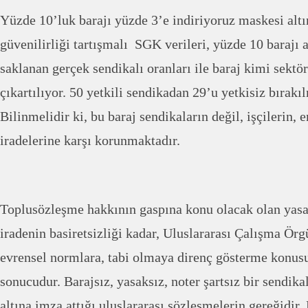
Yüzde 10’luk barajı yüzde 3’e indiriyoruz maskesi altın
güvenilirliği tartışmalı SGK verileri, yüzde 10 barajı
saklanan gerçek sendikalı oranları ile baraj kimi sektör
çıkartılıyor. 50 yetkili sendikadan 29’u yetkisiz bırakı
Bilinmelidir ki, bu baraj sendikaların değil, işçilerin,
iradelerine karşı korunmaktadır.
Toplusözleşme hakkının gaspına konu olacak olan yasa
iradenin basiretsizliği kadar, Uluslararası Çalışma Ör
evrensel normlara, tabi olmaya direnç gösterme konus
sonucudur. Barajsız, yasaksız, noter şartsız bir sendika
altına imza attığı uluslararası sözleşmelerin gereğidir