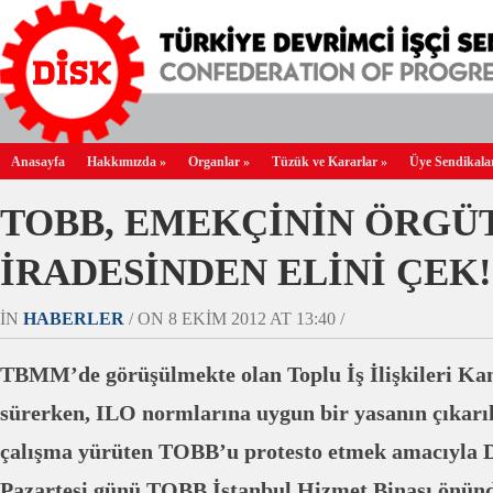
Anasayfa
Hakkımızda
»
Organlar
»
Tüzük ve Kararlar
»
Üye Sendikala
TOBB, EMEKÇİNİN ÖRG
İRADESİNDEN ELİNİ ÇEK!.
IN
HABERLER
/ ON 8 EKIM 2012 AT 13:40 /
TBMM’de görüşülmekte olan Toplu İş İlişkileri Kan
sürerken, ILO normlarına uygun bir yasanın çıkarı
çalışma yürüten TOBB’u protesto etmek amacıyla D
Pazartesi günü TOBB İstanbul Hizmet Binası önünde 