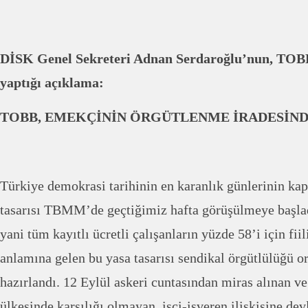
DİSK Genel Sekreteri Adnan Serdaroğlu’nun, TOBB
yaptığı açıklama:
TOBB, EMEKÇİNİN ÖRGÜTLENME İRADESİNDE
Türkiye demokrasi tarihinin en karanlık günlerinin kapı
tasarısı TBMM’de geçtiğimiz hafta görüşülmeye başladı
yani tüm kayıtlı ücretli çalışanların yüzde 58’i için fi
anlamına gelen bu yasa tasarısı sendikal örgütlülüğü o
hazırlandı. 12 Eylül askeri cuntasından miras alınan v
ülkesinde karşılığı olmayan, işçi-işveren ilişkisine de