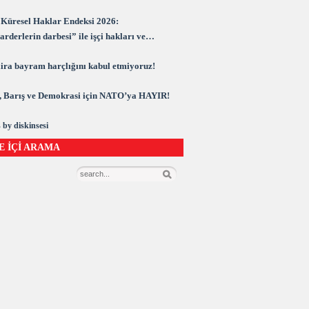
Küresel Haklar Endeksi 2026:
rderlerin darbesi” ile işçi hakları ve
rasi kuşatma altında
 lira bayram harçlığını kabul etmiyoruz!
 Barış ve Demokrasi için NATO’ya HAYIR!
 by diskinsesi
E İÇİ ARAMA