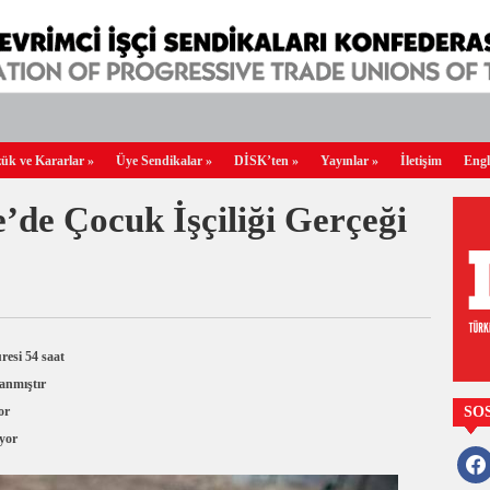
ük ve Kararlar
»
Üye Sendikalar
»
DİSK’ten
»
Yayınlar
»
İletişim
Engl
de Çocuk İşçiliği Gerçeği
resi 54 saat
anmıştır
or
SO
ıyor
faceb