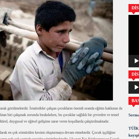
Dİ
Video
oynatıc
DİS
Ses
oynatıc
BA
larak görülmektedir. İstatistikler çalışan çocukların önemli oranda eğitim hakkının da
Serma
tan biri çalışmak zorunda bırakılırken, bu çocuklar sağlıklı bir çevreden ve temel
ürel, duygusal ve eğitsel gelişime zarar veren koşullarda çalıştırılmaktadır.
TÜİK 
ü olarak en çok sömürülen kesimi oluşturmaya devam etmektedir. Çocuk işçiliğine
kayıpl