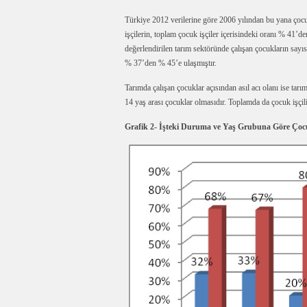
Türkiye 2012 verilerine göre 2006 yılından bu yana çocuk
işçilerin, toplam çocuk işçiler içerisindeki oranı % 41’
değerlendirilen tarım sektöründe çalışan çocukların sayıs
% 37’den % 45’e ulaşmıştır.
Tarımda çalışan çocuklar açısından asıl acı olanı ise tarım
14 yaş arası çocuklar olmasıdır. Toplamda da çocuk işçili
Grafik 2- İşteki Duruma ve Yaş Grubuna Göre Çocu