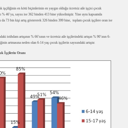
 işçiliğinin en kötü biçimlerinin en yaygın olduğu ücretsiz aile işçisi çocuk
den % 46’ya, sayısı ise 362 binden 413 bine yükselmiştir. Yine aynı kapsamda
ı da 73 bin kişi artış göstererek 326 binden 399 bine, toplam çocuk işçilere oran ise
daki istihdam artışının % 66’sının ve ücretsiz aile işçilerindeki artışın % 90’ının 6-
ğinin artmasına neden olan 6-14 yaş çocuk işçilerin sayısındaki artıştır.
k İşçilerin Oranı