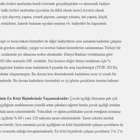
lkı fertleri tarafından kendi evlerinde gerçekleştirilen ve ekonomik faaliyet
e halkı fertleri tarafından (çocuklar da dâhil olmak üzere) ücretsiz olarak
alkı için alışveriş yapma, yemek pişirme, çamaşır yıkama, ütü yapma, küçük
i temizleme, hanede bulunan eşyaları onarma vb. faaliyetler bu kapsamda
aşlı ve hasta bakım hizmetleri ile diğer faaliyetlerin aynı zamanda kadınları çalışma
tin gereken nitelikli, yaygın ve ücretsiz bakım hizmetlerini satılamaması Türkiye’de
lt sıralarında yer almasına neden olmaktadır. Dünya Bankası veritabanına göre
 183 ülke arasında 169. sıradadır. Söz konusu değer dünya ortalaması için %
 işgücüne katılım oranı kadınlarda 6 puanlık bir artış kaydetmiştir (TÜİK 2013b).
 kadınlar oluşturmuştur. Bu durum kriz dönemlerinde kadınların ucuz ve esnek bir
mektedir. Bu durum kadınların üzerindeki ev içi işlerin çocukların üzerine kalması
ğinin En Kötü Biçimlerinde Yaşanmaktadır:
Çocuk işçiliği dünyanın pek çok
şçiliğinin azaltılmasına yönelik artan çabalara rağmen henüz çocuk işçiliği ortadan
 hala tarım sektöründedir. Yoksulluk ve eğitim politikaları çocuk emeğinin acımasız
işçilerin % 60’ı yani 129 milyonu tarım sektöründedir. Tarım sektörü meslek
erden biridir. Aynı zamanda çocuk işçiliğinin en kötü biçimlerinde çalışan çocukların da
 civarında olduğu hesaplanmaktadır. En kötü biçimlerde çalışan çocukların 3’te 2’si