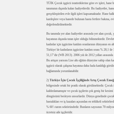
TÜİK Çocuk işgücü istatistiklerine göre ev işleri, hane ha
tanımının dışında kalan faaliyetlerdir. Bu faaliyetler, han
gerçekleştirilen evle ilgili işleri kapsamaktadır. Hane h
kardeşlere veya hanede bulunan hasta fertlere bakma, ev
değerlendirilmektedir.
Bu tanımda yer alan faaliyetler arasında yer alan çocuk, y
hayatının dışında tutan işler olduğu bilinmektedir. Devle
kadınlar için işgücüne katılım oranlarının dünyanın en a
Türkiye’de kadınların işgücüne katılım oranı % 28,1 ile
51,17’dir (WB 2013). 2006 yılı ile 2012 yılları arasında
Bu artışın yarısını Lise altı eğitim düzeyine sahip olan
işgücü olarak çalışma hayatına daha fazla katıldığı görül
bağlamında yorumlanabilir.
2)
Türkiye İçin Çocuk İşçiliğinde Artış Çocuk Eme
bölgesinde ortak bir pratik olarak görülmektedir. Çocuk i
kaldırılamamıştır ve çocuk işçilerin çok geniş bir kesimi
döngüsünü besleyen unsurlardır. Dünya genelinde çocuk 
hastalıkları ve iş kazaları açısından en tehlikeli sektörl
% 60’ı tarım sektöründedir. Bunların sayısının 70 milyon
ücretsiz aile işçileridir.