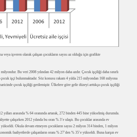
 veya işveren olarak çalışan çocukların sayısı az olduğu için grafikte
milyondur. Bu veri 2008 yılından 42 milyon daha azdır. Çocuk işçiliği daha sınırlı
da çocuk işçi bulunmaktadır. Söz konusu rakam 4 yılda 215 milyondan 168 milyona
haricinde çocuk işçiliği gerilemiştir. Ülkelere göre gelir düzeyi arttıkça çocuk işçiliği
2 yılları arasında % 64 oranında artarak, 272 binden 445 bine yükselmiş durumda.
iyette çalışırken 2012 yılında bu oran % 3’e ulaştı. Bu çocuklar arasında ev
ne yükseldi. Okula devam etmeyen çocukların sayısı 2 milyon 314 binden, 1 milyon
konomik faaliyetlerde çalışanların oranı % 27’den % 35’e yükseldi. Buna karşın ev