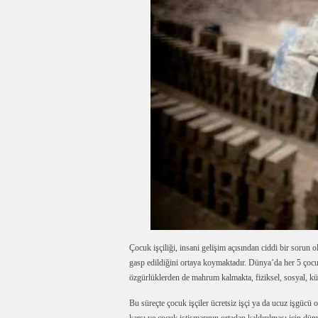
Çocuk işçiliği, insani gelişim açısından ciddi bir sorun o
gasp edildiğini ortaya koymaktadır. Dünya’da her 5 çocuk
özgürlüklerden de mahrum kalmakta, fiziksel, sosyal, kült
Bu süreçte çocuk işçiler ücretsiz işçi ya da ucuz işgüc