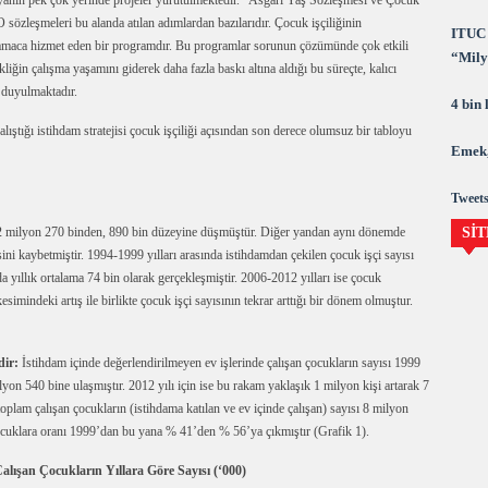
ünyanın pek çok yerinde projeler yürütülmektedir. “Asgari Yaş Sözleşmesi ve Çocuk
 sözleşmeleri bu alanda atılan adımlardan bazılarıdır. Çocuk işçiliğinin
ITUC 
maca hizmet eden bir programdır. Bu programlar sorunun çözümünde çok etkili
“Milya
iğin çalışma yaşamını giderek daha fazla baskı altına aldığı bu süreçte, kalıcı
demok
 duyulmaktadır.
4 bin
lıştığı istihdam stratejisi çocuk işçiliği açısından son derece olumsuz bir tabloyu
Emek,
Tweets
SİT
ı 2 milyon 270 binden, 890 bin düzeyine düşmüştür. Diğer yandan aynı dönemde
ini kaybetmiştir. 1994-1999 yılları arasında istihdamdan çekilen çocuk işçi sayısı
a yıllık ortalama 74 bin olarak gerçekleşmiştir. 2006-2012 yılları ise çocuk
esimindeki artış ile birlikte çocuk işçi sayısının tekrar arttığı bir dönem olmuştur.
ir:
İstihdam içinde değerlendirilmeyen ev işlerinde çalışan çocukların sayısı 1999
yon 540 bine ulaşmıştır. 2012 yılı için ise bu rakam yaklaşık 1 milyon kişi artarak 7
oplam çalışan çocukların (istihdama katılan ve ev içinde çalışan) sayısı 8 milyon
ocuklara oranı 1999’dan bu yana % 41’den % 56’ya çıkmıştır (Grafik 1).
lışan Çocukların Yıllara Göre Sayısı (‘000)