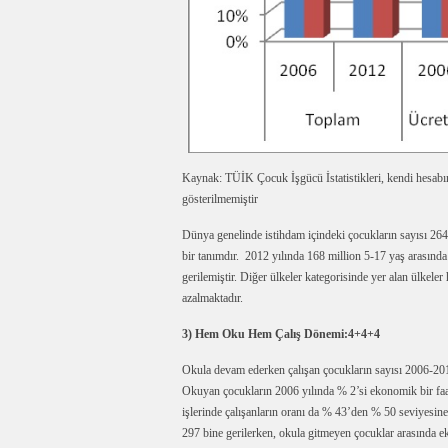
Kaynak: TÜİK Çocuk İşgücü İstatistikleri, kendi hesabına
gösterilmemiştir
Dünya genelinde istihdam içindeki çocukların sayısı 264 
bir tanımdır. 2012 yılında 168 million 5-17 yaş arasın
gerilemiştir. Diğer ülkeler kategorisinde yer alan ülkeler 
azalmaktadır.
3) Hem Oku Hem Çalış Dönemi:4+4+4
Okula devam ederken çalışan çocukların sayısı 2006-201
Okuyan çocukların 2006 yılında % 2’si ekonomik bir faal
işlerinde çalışanların oranı da % 43’den % 50 seviyesi
297 bine gerilerken, okula gitmeyen çocuklar arasında e