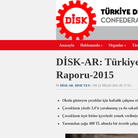
Anasayfa
Hakkımızda
»
Organlar
»
Tüz
DİSK-AR: Türkiye’
Raporu-2015
IN
DİSK-AR
,
DİSK'TEN
/ ON 22 NISAN 2015 AT 17:51 /
Okula gitmeyen çocuklar için haftalık çalışma sü
Çocukların yüzde 3,4’ü yaralanmış ya da sakatl
Çocukların üçte birine işyerinde yemek verilmiy
Yarısından çoğu 400 TL altında bir ücretle çalış