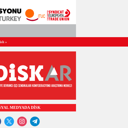
ish
»
SYAL MEDYADA DİSK
ook
x
instagram
telegram