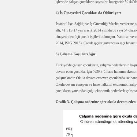
işlerinde çalışan çocukların sayısı bu kategoride % 44’d
4) İş Cinayetleri Çocukları da Öldürüyor:
İstanbul İşçi Sağlığı ve İş Güvenliği Meclisi verilerine 
altı, 41’i 15-17 yaş arası). 2014 yılında bu sayı 54 olara
cinayetinden üçü çocuk işçileri bulmuştur. Yani can veren
2014, İSİG 2015). Çocuk işçiler güvencesiz işçi havuzunu
5) Çalışma Koşulları Ağır:
Türkiye’de çalışan çocukların, çalışma nedenlerinin baş
devam eden çocuklar için %39,3’ü hane halkının ekonomi
çalışmaktadır. Okula devam etmeyen çocuklarda ise hane h
Okula devam etmeyen ve hane halkının ekonomik faaliyet
çocukların yarısından çoğu ekonomik nedenlerle çalışmak
Grafik 3- Çalışma nedenine göre okula devam eden 