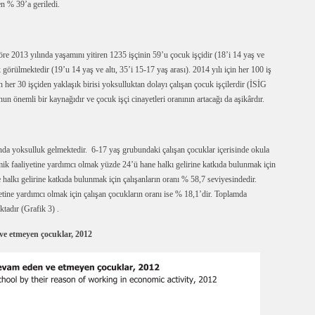
en % 39’a geriledi.
göre 2013 yılında yaşamını yitiren 1235 işçinin 59’u çocuk işçidir (18’i 14 yaş ve
k görülmektedir (19’u 14 yaş ve altı, 35’i 15-17 yaş arası). 2014 yılı için her 100 iş
 her 30 işçiden yaklaşık birisi yoksulluktan dolayı çalışan çocuk işçilerdir (İSİG
n önemli bir kaynağıdır ve çocuk işçi cinayetleri oranının artacağı da aşikârdır.
ında yoksulluk gelmektedir. 6-17 yaş grubundaki çalışan çocuklar içerisinde okula
k faaliyetine yardımcı olmak yüzde 24’ü hane halkı gelirine katkıda bulunmak için
alkı gelirine katkıda bulunmak için çalışanların oranı % 58,7 seviyesindedir.
ine yardımcı olmak için çalışan çocukların oranı ise % 18,1’dir. Toplamda
tadır (Grafik 3) .
ve etmeyen çocuklar, 2012