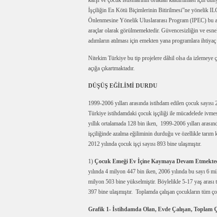
karşı ve çocuk istismarının ortadan kaldırılması için d
İşçiliğin En Kötü Biçimlerinin Bitirilmesi”ne yönelik ILO
Önlenmesine Yönelik Uluslararası Program (IPEC) bu a
araçlar olarak görülmemektedir. Güvencesizliğin ve esnekl
adımların atılması için emekten yana programlara ihtiyaç
Nitekim Türkiye bu tip projelere dâhil olsa da izlemeye ça
açığa çıkartmaktadır.
DÜŞÜŞ EĞİLİMİ DURDU
1999-2006 yılları arasında istihdam edilen çocuk sayıs
Türkiye istihdamdaki çocuk işçiliği ile mücadelede ivmes
yıllık ortalamada 128 bin iken, 1999-2006 yılları arasınd
işçiliğinde azalma eğiliminin durduğu ve özellikle tarım k
2012 yılında çocuk işçi sayısı 893 bine ulaşmıştır.
1)
Çocuk Emeği Ev İçine Kaymaya Devam Etmekted
yılında 4 milyon 447 bin iken, 2006 yılında bu sayı 6 mil
milyon 503 bine yükselmiştir. Böylelikle 5-17 yaş arası t
397 bine ulaşmıştır. Toplamda çalışan çocukların tüm ç
Grafik 1- İstihdamda Olan, Evde Çalışan, Toplam Ça