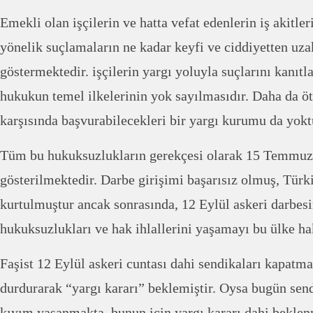
Emekli olan işçilerin ve hatta vefat edenlerin iş akitler
yönelik suçlamaların ne kadar keyfi ve ciddiyetten uz
göstermektedir. işçilerin yargı yoluyla suçlarını kanıtl
hukukun temel ilkelerinin yok sayılmasıdır. Daha da öte
karşısında başvurabilecekleri bir yargı kurumu da yokt
Tüm bu hukuksuzlukların gerekçesi olarak 15 Temmuz’
gösterilmektedir. Darbe girişimi başarısız olmuş, Türk
kurtulmuştur ancak sonrasında, 12 Eylül askeri darbes
hukuksuzlukları ve hak ihlallerini yaşamayı bu ülke h
Faşist 12 Eylül askeri cuntası dahi sendikaları kapatma
durdurarak “yargı kararı” beklemiştir. Oysa bugün sendi
kıyım yaşanmakta, bunun için yargı kararı dahi bekle