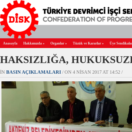
Anasayfa
Hakkımızda
»
Organlar
»
Tüzük ve Kararlar
»
Üye Sendikala
HAKSIZLIĞA, HUKUKSUZ
IN
BASIN AÇIKLAMALARI
/ ON 4 NISAN 2017 AT 14:52 /