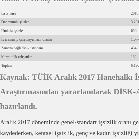
İşsiz Türü
2018
Dar tanımlı işsizler
3.29
Ümitsiz işsizler
656
İş aramayıp çalışmaya hazır olanlar
1.67
Zamana bağlı eksik istihdam
434
Mevsimlik çalışanlar
132
Toplam
6.19
Kaynak: TÜİK Aralık 2017 Hanehalkı İ
Araştırmasından yararlanılarak DİSK-
hazırlandı.
Aralık 2017 döneminde genel/standart işsizlik oranı ge
kaydederken, kentsel işsizlik, genç ve kadın işsizliği