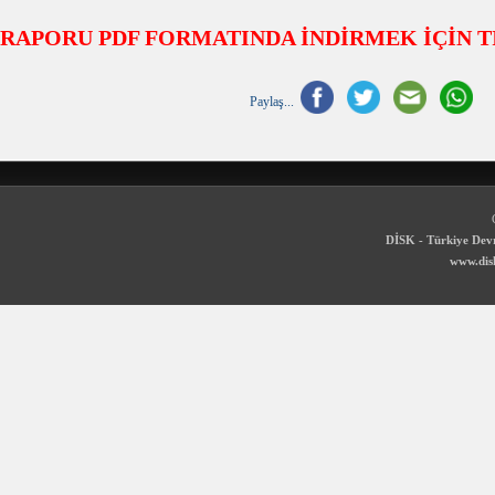
RAPORU PDF FORMATINDA İNDİRMEK İÇİN T
Paylaş...
DİSK - Türkiye Devr
www.disk