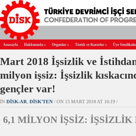
Anasayfa
Hakkımızda
»
Organlar
»
Tüzük ve Kararlar
»
Üye Sendikala
Mart 2018 İşsizlik ve İstihd
milyon işsiz: İşsizlik kıskacı
gençler var!
IN
DİSK-AR
,
DİSK'TEN
/ ON 15 MART 2018 AT 16:19 /
6,1 MİLYON İŞSİZ: İŞSİZLİ