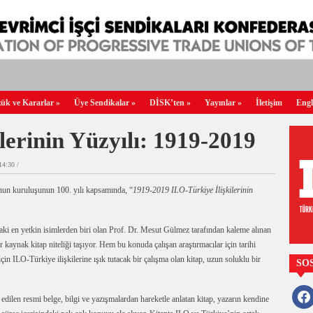
ük ve Kararlar
»
Üye Sendikalar
»
DİSK’ten
»
Yayınlar
»
İletişim
Engl
lerinin Yüzyılı: 1919-2019
4:30 /
nun kuruluşunun 100. yılı kapsamında, “
1919-2019 ILO-Türkiye İlişkilerinin
ndaki en yetkin isimlerden biri olan Prof. Dr. Mesut Gülmez tarafından kaleme alınan
r kaynak kitap niteliği taşıyor. Hem bu konuda çalışan araştırmacılar için tarihi
çin ILO-Türkiye ilişkilerine ışık tutacak bir çalışma olan kitap, uzun soluklu bir
SO
faceb
 edilen resmi belge, bilgi ve yazışmalardan hareketle anlatan kitap, yazarın kendine