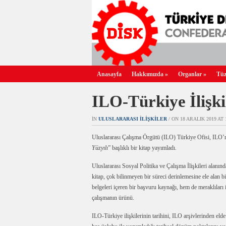
Anasayfa
Hakkımızda
»
Organlar
»
Tüz
ILO-Türkiye İlişki
IN
ULUSLARARASI İLIŞKILER
/ ON 18 ARALIK 2019 AT 1
Uluslararası Çalışma Örgütü (ILO) Türkiye Ofisi, ILO’
Yüzyılı
” başlıklı bir kitap yayımladı.
Uluslararası Sosyal Politika ve Çalışma İlişkileri alanı
kitap, çok bilinmeyen bir süreci derinlemesine ele alan bi
belgeleri içeren bir başvuru kaynağı, hem de meraklıları i
çalışmanın ürünü.
ILO-Türkiye ilişkilerinin tarihini, ILO arşivlerinden elde