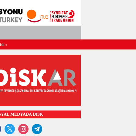
ish
»
SYAL MEDYADA DİSK
ook
x
instagram
telegram