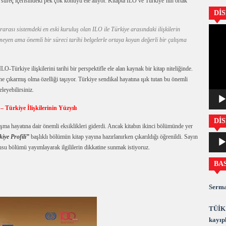
 süreç içerisindeki pek çok konuyu ele alıyor. Kitapta ILO ve Türkiye’nin ortak
Dİ
Video
ası sistemdeki en eski kuruluş olan ILO ile Türkiye arasındaki ilişkilerin
oynatıc
inmeyen ama önemli bir süreci tarihi belgelerle ortaya koyan değerli bir çalışma
-Türkiye ilişkilerini tarihi bir perspektifle ele alan kaynak bir kitap niteliğinde.
ne çıkarmış olma özelliği taşıyor. Türkiye sendikal hayatına ışık tutan bu önemli
leyebilirsiniz.
– Türkiye İlişkilerinin Yüzyılı
DİS
ışma hayatına dair önemli eksiklikleri giderdi. Ancak kitabın ikinci bölümünde yer
Ses
iye Profili”
başlıklı bölümün kitap yayına hazırlanırken çıkarıldığı öğrenildi. Sayın
oynatıc
su bölümü yayımlayarak ilgililerin dikkatine sunmak istiyoruz.
BA
Serma
TÜİK 
kayıpl