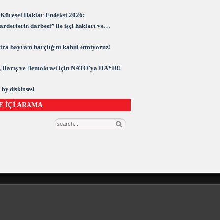
Küresel Haklar Endeksi 2026:
rderlerin darbesi” ile işçi hakları ve
rasi kuşatma altında
 lira bayram harçlığını kabul etmiyoruz!
 Barış ve Demokrasi için NATO’ya HAYIR!
 by diskinsesi
E İÇİ ARAMA