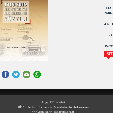
ITUC 
“Milya
demok
4 bin
Emek,
Tweets
SİT
CopyLEFT © 2026
DİSK - Türkiye Devrimci İşçi Sendikaları Konfederasyonu
www.disk.org.tr
-
disk@disk.org.tr