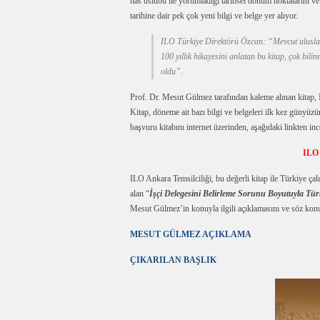
has üslubu ile yorumladığı tarihsel dönüm noktalarını ve
tarihine dair pek çok yeni bilgi ve belge yer alıyor.
ILO Türkiye Direktörü Özcan: “Mevcut uluslarar
100 yıllık hikayesini anlatan bu kitap, çok bil
oldu”.
Prof. Dr. Mesut Gülmez tarafından kaleme alınan kitap, ILO
Kitap, döneme ait bazı bilgi ve belgeleri ilk kez günyüzü
başvuru kitabını internet üzerinden, aşağıdaki linkten ince
ILO 
ILO Ankara Temsilciliği, bu değerli kitap ile Türkiye çal
alan “
İşçi Delegesini Belirleme Sorunu Boyutuyla Türk
Mesut Gülmez’in konuyla ilgili açıklamasını ve söz konu
MESUT GÜLMEZ AÇIKLAMA
ÇIKARILAN BAŞLIK