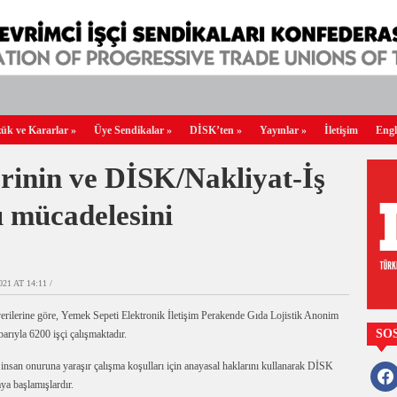
ük ve Kararlar
»
Üye Sendikalar
»
DİSK’ten
»
Yayınlar
»
İletişim
Engl
erinin ve DİSK/Nakliyat-İş
ı mücadelesini
21 AT 14:11 /
erilerine göre, Yemek Sepeti Elektronik İletişim Perakende Gıda Lojistik Anonim
SO
arıyla 6200 işçi çalışmaktadır.
e insan onuruna yaraşır çalışma koşulları için anayasal haklarını kullanarak DİSK
faceb
ya başlamışlardır.