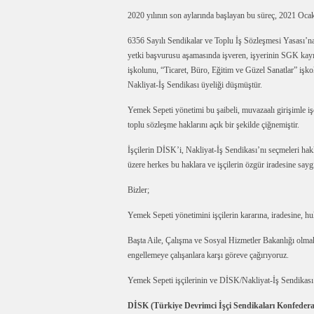
2020 yılının son aylarında başlayan bu süreç, 2021 Ocak
6356 Sayılı Sendikalar ve Toplu İş Sözleşmesi Yasası’n
yetki başvurusu aşamasında işveren, işyerinin SGK kayı
işkolunu, “Ticaret, Büro, Eğitim ve Güzel Sanatlar” işko
Nakliyat-İş Sendikası üyeliği düşmüştür.
Yemek Sepeti yönetimi bu şaibeli, muvazaalı girişimle i
toplu sözleşme haklarını açık bir şekilde çiğnemiştir.
İşçilerin DİSK’i, Nakliyat-İş Sendikası’nı seçmeleri hak
üzere herkes bu haklara ve işçilerin özgür iradesine sayg
Bizler;
Yemek Sepeti yönetimini işçilerin kararına, iradesine, 
Başta Aile, Çalışma ve Sosyal Hizmetler Bakanlığı olmak üz
engellemeye çalışanlara karşı göreve çağırıyoruz.
Yemek Sepeti işçilerinin ve DİSK/Nakliyat-İş Sendikası’
DİSK (Türkiye Devrimci İşçi Sendikaları Konfeder