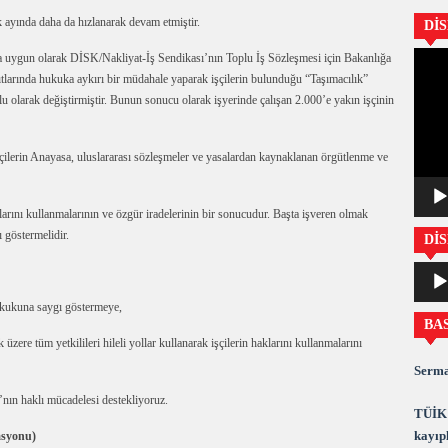
 ayında daha da hızlanarak devam etmiştir.
Dİ
Video
a uygun olarak DİSK/Nakliyat-İş Sendikası’nın Toplu İş Sözleşmesi için Bakanlığa
oynatıc
tlarında hukuka aykırı bir müdahale yaparak işçilerin bulunduğu “Taşımacılık”
lu olarak değiştirmiştir. Bunun sonucu olarak işyerinde çalışan 2.000’e yakın işçinin
şçilerin Anayasa, uluslararası sözleşmeler ve yasalardan kaynaklanan örgütlenme ve
larını kullanmalarının ve özgür iradelerinin bir sonucudur. Başta işveren olmak
ı göstermelidir.
DİS
Ses
oynatıc
hukukuna saygı göstermeye,
BA
ere tüm yetkilileri hileli yollar kullanarak işçilerin haklarını kullanmalarını
Serma
nın haklı mücadelesi destekliyoruz.
TÜİK 
kayıpl
asyonu)