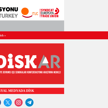
ish
»
SYAL MEDYADA DİSK
ook
x
instagram
telegram