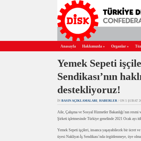
Anasayfa
Hakkımızda
»
Organlar
»
Tüz
Yemek Sepeti işçil
Sendikası’nın hakl
destekliyoruz!
IN
BASIN AÇIKLAMALARI
,
HABERLER
/ ON 5 ŞUBAT 20
Aile, Çalışma ve Sosyal Hizmetler Bakanlığı’nın resmi v
Şirketi işletmesinde Türkiye genelinde 2021 Ocak ayı itib
Yemek Sepeti işçileri, insanca yaşayabilecek bir ücret v
üyesi Nakliyat-İş Sendikası’nda örgütlenmeye, üye olma