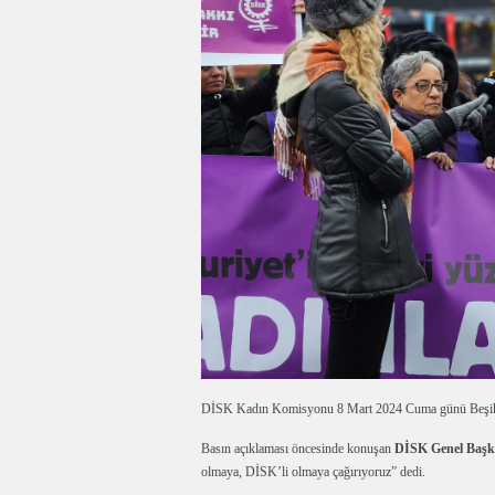
DİSK Kadın Komisyonu 8 Mart 2024 Cuma günü Beşiktaş 
Basın açıklaması öncesinde konuşan
DİSK Genel Başk
olmaya, DİSK’li olmaya çağırıyoruz” dedi.