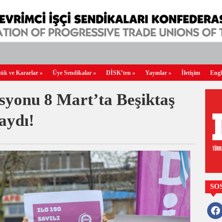
ük ve Kararlar
»
Üye Sendikalar
»
DİSK’ten
»
Yayınlar
»
İletişim
Engl
yonu 8 Mart’ta Beşiktaş
aydı!
SO
faceb