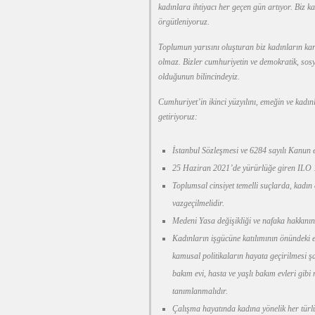
kadınlara ihtiyacı her geçen gün artıyor. Biz k
örgütleniyoruz.
Toplumun yarısını oluşturan biz kadınların k
olmaz. Bizler cumhuriyetin ve demokratik, sosy
olduğunun bilincindeyiz.
Cumhuriyet’in ikinci yüzyılını, emeğin ve kadınl
getiriyoruz:
İstanbul Sözleşmesi ve 6284 sayılı Kanun e
25 Haziran 2021’de yürürlüğe giren ILO 19
Toplumsal cinsiyet temelli suçlarda, kadın 
vazgeçilmelidir.
Medeni Yasa değişikliği ve nafaka hakkının
Kadınların işgücüne katılımının önündeki e
kamusal politikaların hayata geçirilmesi ş
bakım evi, hasta ve yaşlı bakım evleri gibi
tanımlanmalıdır.
Çalışma hayatında kadına yönelik her türlü