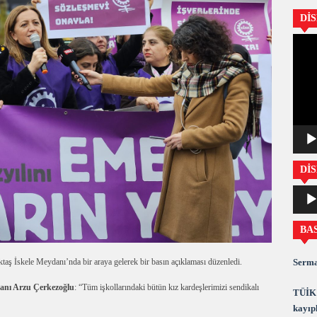
Dİ
Video
oynatıc
DİS
Ses
oynatıc
BA
Serma
İskele Meydanı’nda bir araya gelerek bir basın açıklaması düzenledi.
anı Arzu Çerkezoğlu
: “Tüm işkollarındaki bütün kız kardeşlerimizi sendikalı
TÜİK 
kayıpl