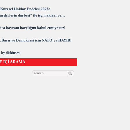
Küresel Haklar Endeksi 2026:
rderlerin darbesi” ile işçi hakları ve
rasi kuşatma altında
 lira bayram harçlığını kabul etmiyoruz!
 Barış ve Demokrasi için NATO’ya HAYIR!
 by diskinsesi
E İÇİ ARAMA