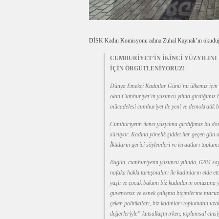
DİSK Kadın Komisyonu adına Zuhal Kaynak’ın okuduğu
CUMHURİYET’İN İKİNCİ YÜZYILINI
İÇİN ÖRGÜTLENİYORUZ!
Dünya Emekçi Kadınlar Günü’nü ülkemiz için dem
olan Cumhuriyet’in yüzüncü yılına girdiğimiz
mücadelesi cumhuriyet ile yeni ve demokratik b
Cumhuriyetin ikinci yüzyılına girdiğimiz bu d
sürüyor. Kadına yönelik şiddet her geçen gün art
İktidarın gerici söylemleri ve icraatları toplumsa
Bugün, cumhuriyetin yüzüncü yılında, 6284 sayı
nafaka hakkı tartışmaları ile kadınların elde ett
yaşlı ve çocuk bakımı biz kadınların omuzuna 
güvencesiz ve esnek çalışma biçimlerine maruz
çeken politikaları, biz kadınları toplumdan uza
değerleriyle” kutsallaştırırken, toplumsal cinsi