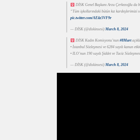
DİSK Genel Başkanı Arzu Çerkezoğlu da bi
“Tüm işkollarındaki bütün kız kardeşlerimizi 
pic.twitter.com/AEiiz5VF9r
— DİSK (@diskinsesi)
March 8, 2024
DİSK Kadın Komisyonu’nun
#8Mart
açıkl
• İstanbul Sözleşmesi ve 6284 sayılı kanun etk
• ILO’nun 190 sayılı Şiddet ve Taciz Sözleşme
— DİSK (@diskinsesi)
March 8, 2024