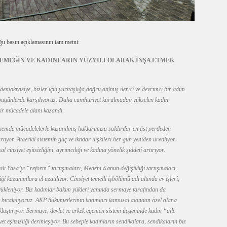
 basın açıklamasının tam metni:
 EMEĞİN VE KADINLARIN YÜZYILI OLARAK İNŞA ETMEK
okrasiye, bizler için yurttaşlığa doğru atılmış ilerici ve devrimci bir adım
 bugünlerde karşılıyoruz. Daha cumhuriyet kurulmadan yükselen kadın
ir mücadele alanı kazandı.
önemde mücadelelerle kazanılmış haklarımıza saldırılar en üst perdeden
ıyor. Ataerkil sistemin güç ve iktidar ilişkileri her gün yeniden üretiliyor.
l cinsiyet eşitsizliğini, ayrımcılığı ve kadına yönelik şiddeti artırıyor.
lı Yasa’yı “reform” tartışmaları, Medeni Kanun değişikliği tartışmaları,
iği kazanımlara el uzatılıyor. Cinsiyet temelli işbölümü adı altında ev işleri,
yükleniyor. Biz kadınlar bakım yükleri yanında sermaye tarafından da
 bırakılıyoruz. AKP hükümetlerinin kadınları kamusal alandan özel alana
klaştırıyor. Sermaye, devlet ve erkek egemen sistem üçgeninde kadın “aile
yet eşitsizliği derinleşiyor. Bu sebeple kadınların sendikalara, sendikaların biz