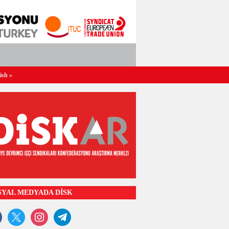
ish
»
SYAL MEDYADA DİSK
ook
x
instagram
telegram