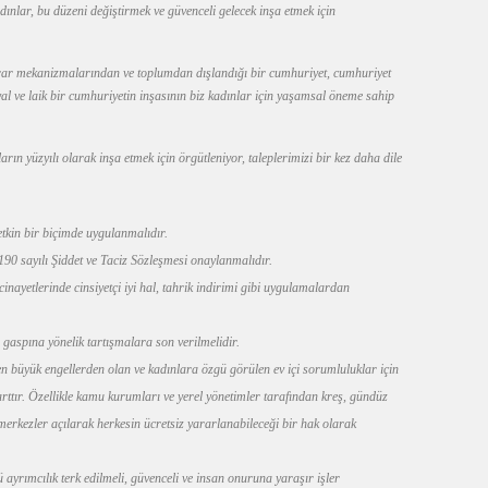
adınlar, bu düzeni değiştirmek ve güvenceli gelecek inşa etmek için
arar mekanizmalarından ve toplumdan dışlandığı bir cumhuriyet, cumhuriyet
al ve laik bir cumhuriyetin inşasının biz kadınlar için yaşamsal öneme sahip
arın yüzyılı olarak inşa etmek için örgütleniyor, taleplerimizi bir kez daha dile
tkin bir biçimde uygulanmalıdır.
0 sayılı Şiddet ve Taciz Sözleşmesi onaylanmalıdır.
cinayetlerinde cinsiyetçi iyi hal, tahrik indirimi gibi uygulamalardan
 gaspına yönelik tartışmalara son verilmelidir.
n büyük engellerden olan ve kadınlara özgü görülen ev içi sorumluluklar için
arttır. Özellikle kamu kurumları ve yerel yönetimler tarafından kreş, gündüz
 merkezler açılarak herkesin ücretsiz yararlanabileceği bir hak olarak
 ayrımcılık terk edilmeli, güvenceli ve insan onuruna yaraşır işler