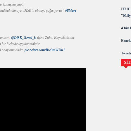
r konuşma yaptı:
ITUC 
sendikalı olmaya, DİSK’li olmaya çağırıyoruz”
#8Mart
“Milya
demok
4 bin
amasını
@DiSK_Genel_is
üyesi Zuhal Kaynak okudu:
Emek,
in bir biçimde uygulanmalıdır.
si onaylanmalıdır.
pic.twitter.com/Bsc3mW7iu1
Tweets
SİT