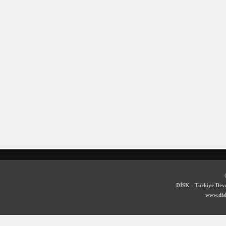
DİSK - Türkiye Devr
www.disk