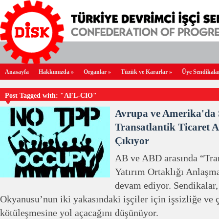
Anasayfa
Hakkımızda
»
Organlar
»
Tüzük ve Kararlar
»
Üye Sendikala
Post Tagged with: "AFL-CIO"
Avrupa ve Amerika'da 
Transatlantik Ticaret 
Çıkıyor
AB ve ABD arasında “Tran
Yatırım Ortaklığı Anlaşma
devam ediyor. Sendikalar,
Okyanusu’nun iki yakasındaki işçiler için işsizliğe ve 
kötüleşmesine yol açacağını düşünüyor.