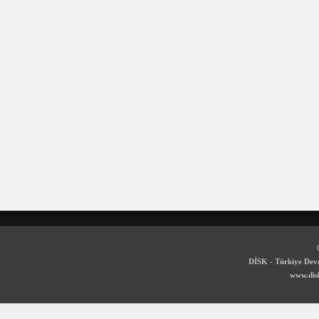
DİSK - Türkiye Devr
www.disk