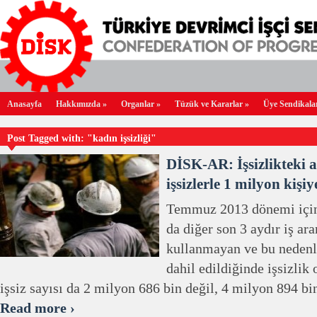
Anasayfa
Hakkımızda
»
Organlar
»
Tüzük ve Kararlar
»
Üye Sendikala
Post Tagged with: "kadın işsizliği"
DİSK-AR: İşsizlikteki ar
işsizlerle 1 milyon kişiy
Temmuz 2013 dönemi için
da diğer son 3 aydır iş ar
kullanmayan ve bu nedenl
dahil edildiğinde işsizlik
işsiz sayısı da 2 milyon 686 bin değil, 4 milyon 894 bin
Read more ›