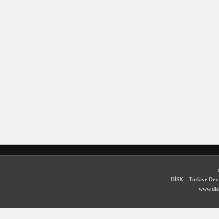
DİSK - Türkiye Devr
www.disk