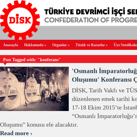
Anasayfa
Hakkımızda
»
Organlar
»
Tüzük ve Kararlar
»
Üye Sendikala
Post Tagged with: "konferans"
'Osmanlı İmparatorluğu
Oluşumu' Konferansı Ç
DİSK, Tarih Vakfı ve TÜS
düzenlenen emek tarihi ko
17-18 Ekim 2015’te İstan
“Osmanlı İmparatorluğu’nd
Oluşumu” konusu ele alacaktır.
Read more ›