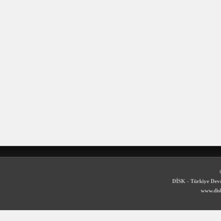
DİSK - Türkiye Devr
www.disk