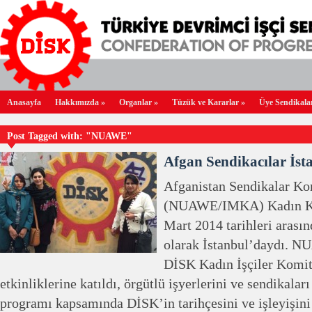
Anasayfa
Hakkımızda
»
Organlar
»
Tüzük ve Kararlar
»
Üye Sendikala
Post Tagged with: "NUAWE"
Afgan Sendikacılar İst
Afganistan Sendikalar Ko
(NUAWE/IMKA) Kadın Kom
Mart 2014 tarihleri arası
olarak İstanbul’daydı. 
DİSK Kadın İşçiler Komit
etkinliklerine katıldı, örgütlü işyerlerini ve sendikaları
programı kapsamında DİSK’in tarihçesini ve işleyişin