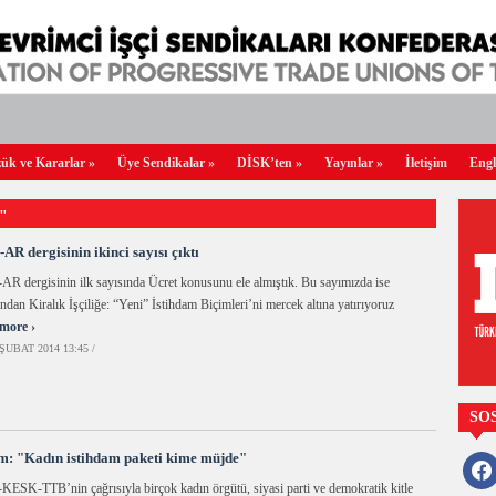
ük ve Kararlar
»
Üye Sendikalar
»
DİSK’ten
»
Yayınlar
»
İletişim
Engl
ı"
AR dergisinin ikinci sayısı çıktı
R dergisinin ilk sayısında Ücret konusunu ele almıştık. Bu sayımızda ise
ndan Kiralık İşçiliğe: “Yeni” İstihdam Biçimleri’ni mercek altına yatırıyoruz
more ›
ŞUBAT 2014 13:45 /
SO
: "Kadın istihdam paketi kime müjde"
faceb
ESK-TTB’nin çağrısıyla birçok kadın örgütü, siyasi parti ve demokratik kitle