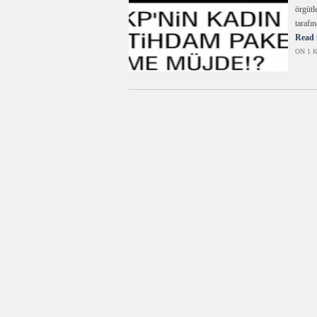
örgütl
tarafı
Read 
ON 1 K