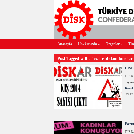
Anasayfa
Hakkımızda
»
Organlar
»
Tüz
Post Tagged with: "özel istihdam bürolar
DİSK-
DİSK-A
Taşero
Read 
ON 12 
Forum
DİSK-K