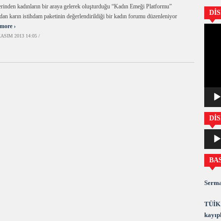
erinden kadınların bir araya gelerek oluşturduğu “Kadın Emeği Platformu”
Dİ
ndan karın istihdam paketinin değerlendirildiği bir kadın forumu düzenleniyor
more ›
Video
ASIM 2013 14:05 /
oynatıc
DİS
Ses
oynatıc
BA
Serma
TÜİK 
kayıpl