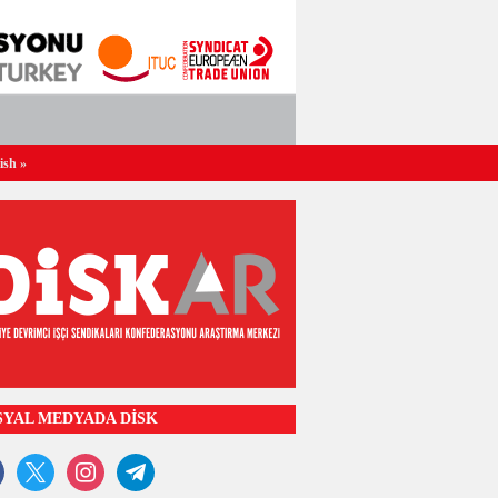
ish
»
SYAL MEDYADA DİSK
ook
x
instagram
telegram