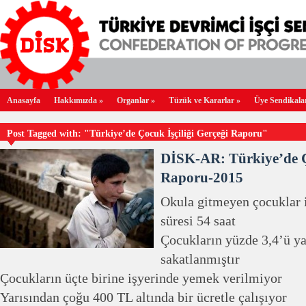
Anasayfa
Hakkımızda
»
Organlar
»
Tüzük ve Kararlar
»
Üye Sendikala
Post Tagged with: "Türkiye’de Çocuk İşçiliği Gerçeği Raporu"
DİSK-AR: Türkiye’de Ço
Raporu-2015
Okula gitmeyen çocuklar i
süresi 54 saat
Çocukların yüzde 3,4’ü y
sakatlanmıştır
Çocukların üçte birine işyerinde yemek verilmiyor
Yarısından çoğu 400 TL altında bir ücretle çalışıyor