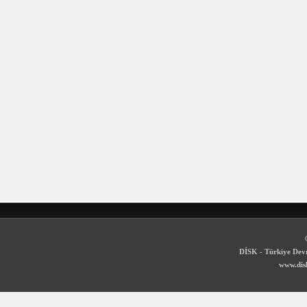
DİSK - Türkiye Devr
www.disk