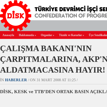
Anasayfa
Hakkımızda
»
Organlar
»
Tüzük ve Kararlar
»
Üye Sendikala
ÇALIŞMA BAKANI'NIN
ÇARPITMALARINA, AKP'N
ALDATMACASINA HAYIR!
IN
HABERLER
/ ON 31 MART 2008 AT 11:25 /
DİSK, KESK ve TTB’DEN ORTAK BASIN AÇIK