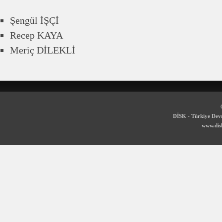
Şengül İŞÇİ
Recep KAYA
Meriç DİLEKLİ
DİSK - Türkiye Devr
www.disk