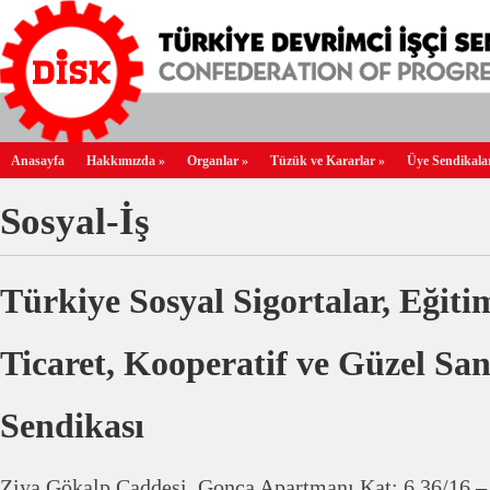
Anasayfa
Hakkımızda
»
Organlar
»
Tüzük ve Kararlar
»
Üye Sendikala
Sosyal-İş
Türkiye Sosyal Sigortalar, Eğiti
Ticaret, Kooperatif ve Güzel Sana
Sendikası
Ziya Gökalp Caddesi, Gonca Apartmanı Kat: 6 36/16 – 