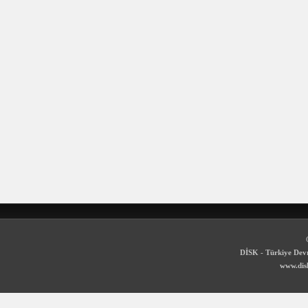
DİSK - Türkiye Devr
www.disk