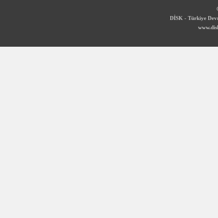
DİSK - Türkiye Devr
www.disk