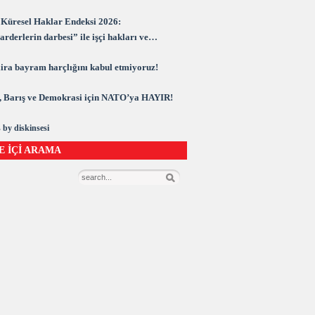
Küresel Haklar Endeksi 2026:
rderlerin darbesi” ile işçi hakları ve
rasi kuşatma altında
 lira bayram harçlığını kabul etmiyoruz!
 Barış ve Demokrasi için NATO’ya HAYIR!
 by diskinsesi
E İÇİ ARAMA