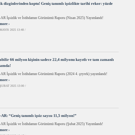
lik dizginlerinden koptu! Geniş tanımlı işsizlikte tarihi rekor: yüzde
AR İşsizlik ve İstihdamın Görünümü Raporu (Nisan 2025) Yayımlandı!
more ›
MAYIS 2025 13:48 /
abilir 66 milyon kişinin sadece 22,4 milyonu kayıtlı ve tam zamanlı
damda!
R İşsizlik ve İstihdamın Görünümü Raporu (2024 4. çeyrek) yayımlandı!
more ›
ŞUBAT 2025 13:00 /
AR: “Geniş tanımlı işsiz sayısı 11,5 milyon!”
AR İşsizlik ve İstihdamın Görünümü Raporu (Şubat 2025) Yayımlandı!
more ›