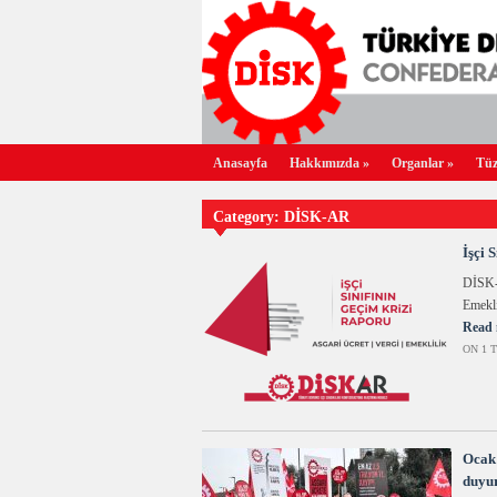
Anasayfa
Hakkımızda
»
Organlar
»
Tüz
Category: DİSK-AR
İşçi 
DİSK-A
Emekli
Read 
ON 1 T
Ocak
duyu