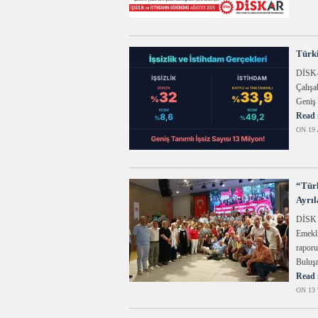
Türki
DİSK-
Çalışa
Geniş 
Read 
ON 19 
“Türk
Ayrıl
DİSK 
Emekli
rapor
Buluş
Read 
ON 13 