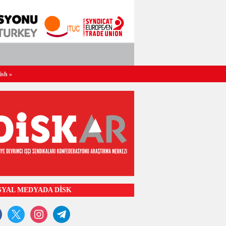
ish
»
SYAL MEDYADA DİSK
ook
x
instagram
telegram