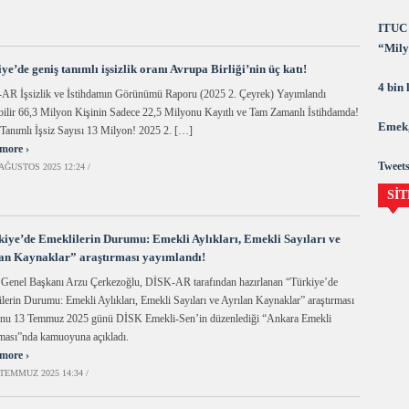
ITUC 
“Milya
demok
ye’de geniş tanımlı işsizlik oranı Avrupa Birliği’nin üç katı!
4 bin
AR İşsizlik ve İstihdamın Görünümü Raporu (2025 2. Çeyrek) Yayımlandı
bilir 66,3 Milyon Kişinin Sadece 22,5 Milyonu Kayıtlı ve Tam Zamanlı İstihdamda!
Emek,
Tanımlı İşsiz Sayısı 13 Milyon! 2025 2. […]
more ›
Tweets
AĞUSTOS 2025 12:24 /
SİT
iye’de Emeklilerin Durumu: Emekli Aylıkları, Emekli Sayıları ve
an Kaynaklar” araştırması yayımlandı!
Genel Başkanı Arzu Çerkezoğlu, DİSK-AR tarafından hazırlanan “Türkiye’de
lerin Durumu: Emekli Aylıkları, Emekli Sayıları ve Ayrılan Kaynaklar” araştırması
unu 13 Temmuz 2025 günü DİSK Emekli-Sen’in düzenlediği “Ankara Emekli
ması”nda kamuoyuna açıkladı.
more ›
TEMMUZ 2025 14:34 /