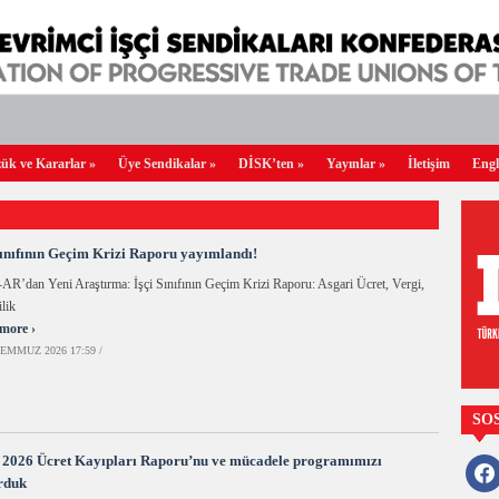
ük ve Kararlar
»
Üye Sendikalar
»
DİSK’ten
»
Yayınlar
»
İletişim
Engl
Sınıfının Geçim Krizi Raporu yayımlandı!
R’dan Yeni Araştırma: İşçi Sınıfının Geçim Krizi Raporu: Asgari Ücret, Vergi,
lik
more ›
EMMUZ 2026 17:59 /
SO
 2026 Ücret Kayıpları Raporu’nu ve mücadele programımızı
faceb
rduk