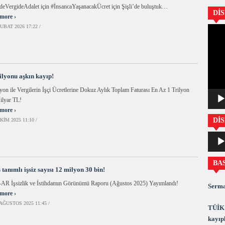
deVergideAdalet için #İnsancaYaşanacakÜcret için Şişli’de buluştuk…
Dİ
more ›
UBAT 2026 17:22 /
Video
oynatıc
rilyonu aşkın kayıp!
yon ile Vergilerin İşçi Ücretlerine Dokuz Aylık Toplam Faturası En Az 1 Trilyon
ilyar TL!
more ›
DİS
KIM 2025 11:10 /
Ses
oynatıc
BA
 tanımlı işsiz sayısı 12 milyon 30 bin!
AR İşsizlik ve İstihdamın Görünümü Raporu (Ağustos 2025) Yayımlandı!
Serma
more ›
AĞUSTOS 2025 11:45 /
TÜİK 
kayıpl