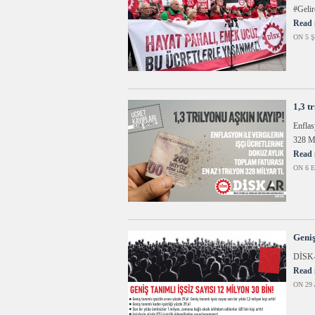
#Gelir
Read 
ON 5 Ş
1,3 t
Enflas
328 M
Read 
ON 6 E
Geniş
DİSK-
Read 
ON 29 