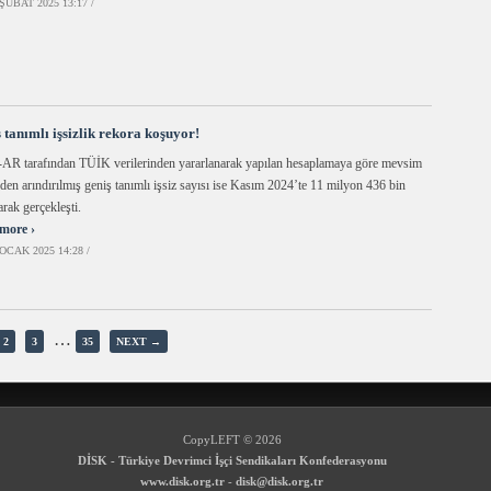
ŞUBAT 2025 13:17 /
 tanımlı işsizlik rekora koşuyor!
R tarafından TÜİK verilerinden yararlanarak yapılan hesaplamaya göre mevsim
nden arındırılmış geniş tanımlı işsiz sayısı ise Kasım 2024’te 11 milyon 436 bin
arak gerçekleşti.
more ›
OCAK 2025 14:28 /
…
2
3
35
NEXT →
CopyLEFT © 2026
DİSK - Türkiye Devrimci İşçi Sendikaları Konfederasyonu
www.disk.org.tr
-
disk@disk.org.tr