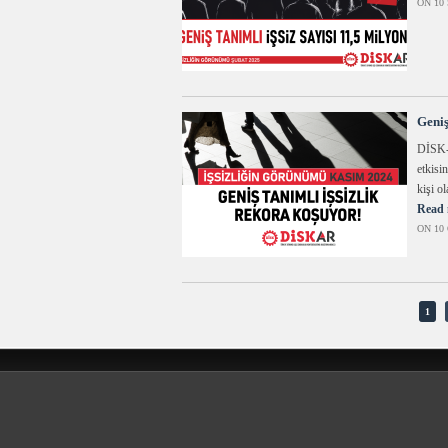
ON 10 
Geniş
DİSK-A
etkisi
kişi ol
Read 
ON 10 
1