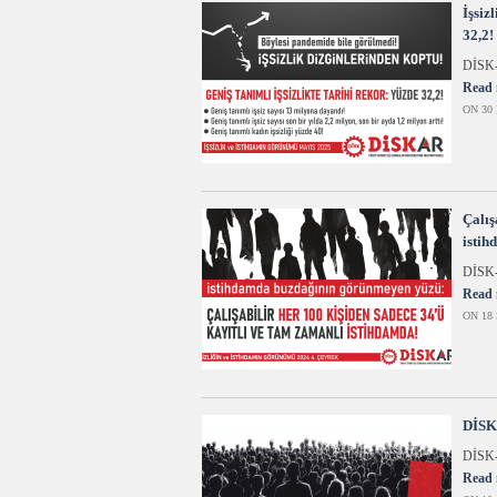
İşsiz
32,2!
DİSK-
Read 
ON 30 
Çalış
istih
DİSK-A
Read 
ON 18 
DİSK-
DİSK-
Read 