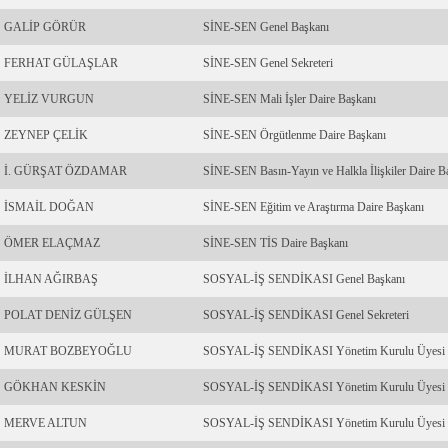
GALİP GÖRÜR
SİNE-SEN Genel Başkanı
FERHAT GÜLAŞLAR
SİNE-SEN Genel Sekreteri
YELİZ VURGUN
SİNE-SEN Mali İşler Daire Başkanı
ZEYNEP ÇELİK
SİNE-SEN Örgütlenme Daire Başkanı
İ. GÜRŞAT ÖZDAMAR
SİNE-SEN Basın-Yayın ve Halkla İlişkiler Daire B
İSMAİL DOĞAN
SİNE-SEN Eğitim ve Araştırma Daire Başkanı
ÖMER ELAÇMAZ
SİNE-SEN TİS Daire Başkanı
İLHAN AĞIRBAŞ
SOSYAL-İŞ SENDİKASI Genel Başkanı
POLAT DENİZ GÜLŞEN
SOSYAL-İŞ SENDİKASI Genel Sekreteri
MURAT BOZBEYOĞLU
SOSYAL-İŞ SENDİKASI Yönetim Kurulu Üyesi
GÖKHAN KESKİN
SOSYAL-İŞ SENDİKASI Yönetim Kurulu Üyesi
MERVE ALTUN
SOSYAL-İŞ SENDİKASI Yönetim Kurulu Üyesi