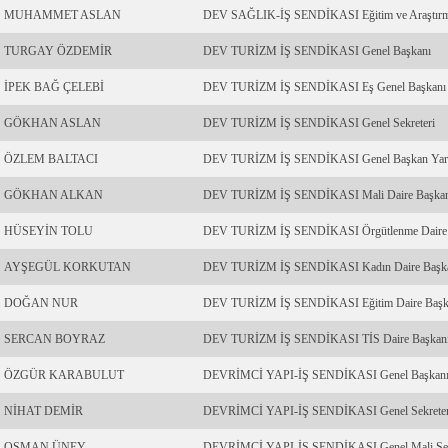
MUHAMMET ASLAN
DEV SAĞLIK-İŞ SENDİKASI Eğitim ve Araştırma, 
TURGAY ÖZDEMİR
DEV TURİZM İŞ SENDİKASI Genel Başkanı
İPEK BAĞ ÇELEBİ
DEV TURİZM İŞ SENDİKASI Eş Genel Başkanı
GÖKHAN ASLAN
DEV TURİZM İŞ SENDİKASI Genel Sekreteri
ÖZLEM BALTACI
DEV TURİZM İŞ SENDİKASI Genel Başkan Yard
GÖKHAN ALKAN
DEV TURİZM İŞ SENDİKASI Mali Daire Başka
HÜSEYİN TOLU
DEV TURİZM İŞ SENDİKASI Örgütlenme Daire 
AYŞEGÜL KORKUTAN
DEV TURİZM İŞ SENDİKASI Kadın Daire Başk
DOĞAN NUR
DEV TURİZM İŞ SENDİKASI Eğitim Daire Başk
SERCAN BOYRAZ
DEV TURİZM İŞ SENDİKASI TİS Daire Başkan
ÖZGÜR KARABULUT
DEVRİMCİ YAPI-İŞ SENDİKASI Genel Başkan
NİHAT DEMİR
DEVRİMCİ YAPI-İŞ SENDİKASI Genel Sekreter
OSMAN ÜNEY
DEVRİMCİ YAPI-İŞ SENDİKASI Genel Mali Sek