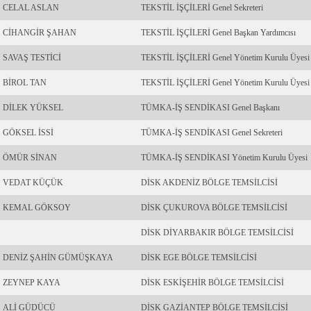
CELAL ASLAN
TEKSTİL İŞÇİLERİ Genel Sekreteri
CİHANGİR ŞAHAN
TEKSTİL İŞÇİLERİ Genel Başkan Yardımcısı
SAVAŞ TESTİCİ
TEKSTİL İŞÇİLERİ Genel Yönetim Kurulu Üyesi
BİROL TAN
TEKSTİL İŞÇİLERİ Genel Yönetim Kurulu Üyesi
DİLEK YÜKSEL
TÜMKA-İŞ SENDİKASI Genel Başkanı
GÖKSEL İSSİ
TÜMKA-İŞ SENDİKASI Genel Sekreteri
ÖMÜR SİNAN
TÜMKA-İŞ SENDİKASI Yönetim Kurulu Üyesi
VEDAT KÜÇÜK
DİSK AKDENİZ BÖLGE TEMSİLCİSİ
KEMAL GÖKSOY
DİSK ÇUKUROVA BÖLGE TEMSİLCİSİ
DİSK DİYARBAKIR BÖLGE TEMSİLCİSİ
DENİZ ŞAHİN GÜMÜŞKAYA
DİSK EGE BÖLGE TEMSİLCİSİ
ZEYNEP KAYA
DİSK ESKİŞEHİR BÖLGE TEMSİLCİSİ
ALİ GÜDÜCÜ
DİSK GAZİANTEP BÖLGE TEMSİLCİSİ