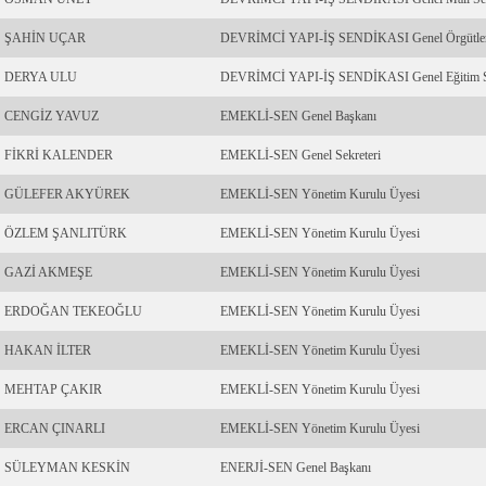
ŞAHİN UÇAR
DEVRİMCİ YAPI-İŞ SENDİKASI Genel Örgütlenm
DERYA ULU
DEVRİMCİ YAPI-İŞ SENDİKASI Genel Eğitim Se
CENGİZ YAVUZ
EMEKLİ-SEN Genel Başkanı
FİKRİ KALENDER
EMEKLİ-SEN Genel Sekreteri
GÜLEFER AKYÜREK
EMEKLİ-SEN Yönetim Kurulu Üyesi
ÖZLEM ŞANLITÜRK
EMEKLİ-SEN Yönetim Kurulu Üyesi
GAZİ AKMEŞE
EMEKLİ-SEN Yönetim Kurulu Üyesi
ERDOĞAN TEKEOĞLU
EMEKLİ-SEN Yönetim Kurulu Üyesi
HAKAN İLTER
EMEKLİ-SEN Yönetim Kurulu Üyesi
MEHTAP ÇAKIR
EMEKLİ-SEN Yönetim Kurulu Üyesi
ERCAN ÇINARLI
EMEKLİ-SEN Yönetim Kurulu Üyesi
SÜLEYMAN KESKİN
ENERJİ-SEN Genel Başkanı