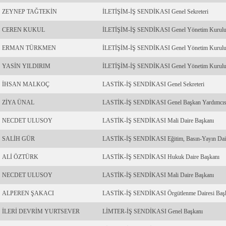
ZEYNEP TAĞTEKİN
İLETİŞİM-İŞ SENDİKASI Genel Sekreteri
CEREN KUKUL
İLETİŞİM-İŞ SENDİKASI Genel Yönetim Kurulu
ERMAN TÜRKMEN
İLETİŞİM-İŞ SENDİKASI Genel Yönetim Kurulu
YASİN YILDIRIM
İLETİŞİM-İŞ SENDİKASI Genel Yönetim Kurulu
İHSAN MALKOÇ
LASTİK-İŞ SENDİKASI Genel Sekreteri
ZİYA ÜNAL
LASTİK-İŞ SENDİKASI Genel Başkan Yardımcıs
NECDET ULUSOY
LASTİK-İŞ SENDİKASI Mali Daire Başkanı
SALİH GÜR
LASTİK-İŞ SENDİKASI Eğitim, Basın-Yayın Dair
ALİ ÖZTÜRK
LASTİK-İŞ SENDİKASI Hukuk Daire Başkanı
NECDET ULUSOY
LASTİK-İŞ SENDİKASI Mali Daire Başkanı
ALPEREN ŞAKACI
LASTİK-İŞ SENDİKASI Örgütlenme Dairesi Baş
İLERİ DEVRİM YURTSEVER
LİMTER-İŞ SENDİKASI Genel Başkanı