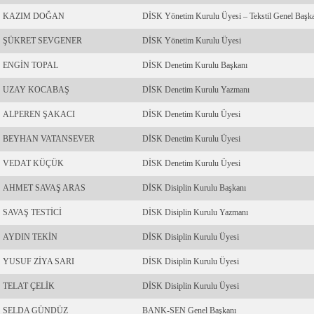
KAZIM DOĞAN
DİSK Yönetim Kurulu Üyesi – Tekstil Genel Başk
ŞÜKRET SEVGENER
DİSK Yönetim Kurulu Üyesi
ENGİN TOPAL
DİSK Denetim Kurulu Başkanı
UZAY KOCABAŞ
DİSK Denetim Kurulu Yazmanı
ALPEREN ŞAKACI
DİSK Denetim Kurulu Üyesi
BEYHAN VATANSEVER
DİSK Denetim Kurulu Üyesi
VEDAT KÜÇÜK
DİSK Denetim Kurulu Üyesi
AHMET SAVAŞ ARAS
DİSK Disiplin Kurulu Başkanı
SAVAŞ TESTİCİ
DİSK Disiplin Kurulu Yazmanı
AYDIN TEKİN
DİSK Disiplin Kurulu Üyesi
YUSUF ZİYA SARI
DİSK Disiplin Kurulu Üyesi
TELAT ÇELİK
DİSK Disiplin Kurulu Üyesi
SELDA GÜNDÜZ
BANK-SEN Genel Başkanı