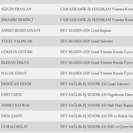
SEZGİN ERASLAN
CAM KERAMİK-İŞ SENDİKASI Yönetim Kurul
İBRAHİM DEMİRCİ
CAM KERAMİK-İŞ SENDİKASI Yönetim Kurul
AHMET REMZİ ATASOY
DEV MADEN-SEN Genel Başkanı
YÜCEL YALINCAK
DEV MADEN-SEN Genel Sekreteri
GÖKHAN ÖZTÜRK
DEV MADEN-SEN Genel Yönetim Kurulu Üyesi
REZDAN ERKAN
DEV MADEN-SEN Genel Yönetim Kurulu Üyesi
HALUK ÖZSOY
DEV MADEN-SEN Genel Yönetim Kurulu Üyesi
ERDOĞAN DEMİR
DEV SAĞLIK-İŞ SENDİKASI Genel Sekreteri
ÜMİT UMDU
DEV SAĞLIK-İŞ SENDİKASI Örgütlenme Daires
AHMET BAYRAK
DEV SAĞLIK-İŞ SENDİKASI Mali Daire Başka
EROL ŞAHİN
DEV SAĞLIK-İŞ SENDİKASI TİS ve Hukuk Daire
CUMALİ BOLAT
DEV SAĞLIK-İŞ SENDİKASI İSİG ve Çevre Sorunl