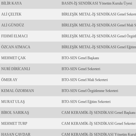
BİLİR KAYA
BASIN-İŞ SENDİKASI Yönetim Kurulu Üyesi
ALİ ÇELTEK
BİRLEŞİK METAL-İŞ SENDİKASI Genel Sekrete
ALİ GÜNDÜZ
BİRLEŞİK METAL-İŞ SENDİKASI Genel Mali Se
FEHMİ ELMACI
BİRLEŞİK METAL-İŞ SENDİKASI Genel Örgütlen
ÖZCAN ATMACA
BİRLEŞİK METAL-İŞ SENDİKASI Genel Eğitim S
MEHMET ÇAK
BTO-SEN Genel Başkanı
NURİ DİRİCANLI
BTO-SEN Genel Sekreteri
ÖMER AY
BTO-SEN Genel Mali Sekreteri
KEMAL ÖZORMAN
BTO-SEN Genel Örgütlenme Sekreteri
MURAT ULAŞ
BTO-SEN Genel Eğitim Sekreteri
BİROL SARIKAŞ
CAM KERAMİK-İŞ SENDİKASI Genel Başkanı
MEHMET TURP
CAM KERAMİK-İŞ SENDİKASI Genel Sekreter
HASAN ÇAVDAR
CAM KERAMİK-İŞ SENDİKASI Yönetim Kurul