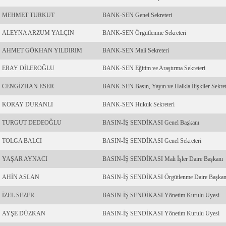
MEHMET TURKUT
BANK-SEN Genel Sekreteri
ALEYNA ARZUM YALÇIN
BANK-SEN Örgütlenme Sekreteri
AHMET GÖKHAN YILDIRIM
BANK-SEN Mali Sekreteri
ERAY DİLEROĞLU
BANK-SEN Eğitim ve Araştırma Sekreteri
CENGİZHAN ESER
BANK-SEN Basın, Yayın ve Halkla İlişkiler Sekret
KORAY DURANLI
BANK-SEN Hukuk Sekreteri
TURGUT DEDEOĞLU
BASIN-İŞ SENDİKASI Genel Başkanı
TOLGA BALCI
BASIN-İŞ SENDİKASI Genel Sekreteri
YAŞAR AYNACI
BASIN-İŞ SENDİKASI Mali İşler Daire Başkanı
AHİN ASLAN
BASIN-İŞ SENDİKASI Örgütlenme Daire Başkan
İZEL SEZER
BASIN-İŞ SENDİKASI Yönetim Kurulu Üyesi
AYŞE DÜZKAN
BASIN-İŞ SENDİKASI Yönetim Kurulu Üyesi