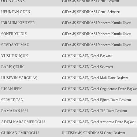
OLCAY OZAK
GIDA-İŞ SENDİKASI Genel Başkanı
UFUKTAN ÖDEN
GIDA-İŞ SENDİKASI Genel Sekreteri
İBRAHİM KIZILYER
GIDA-İŞ SENDİKASI Yönetim Kurulu Üyesi
SONER YILDIZ
GIDA-İŞ SENDİKASI Yönetim Kurulu Üyesi
SEVDA YILMAZ
GIDA-İŞ SENDİKASI Yönetim Kurulu Üyesi
YUSUF KÜÇÜK
GÜVENLİK-SEN Genel Başkanı
BARIŞ ÇELİK
GÜVENLİK-SEN Genel Sekreteri
HÜSEYİN YARGILAŞ
GÜVENLİK-SEN Genel Mali Daire Başkanı
İHSAN İPEK
GÜVENLİK-SEN Genel Örgütlenme Daire Başkan
SERVET CAN
GÜVENLİK-SEN Genel Eğitim Daire Başkanı
RAMAZAN İSSİ
GÜVENLİK-SEN Genel TİS Daire Başkanı
ADEM KARAÖMEROĞLU
GÜVENLİK-SEN Genel Araştırma Daire Başkanı
GÜRKAN EMREOĞLU
İLETİŞİM-İŞ SENDİKASI Genel Başkanı