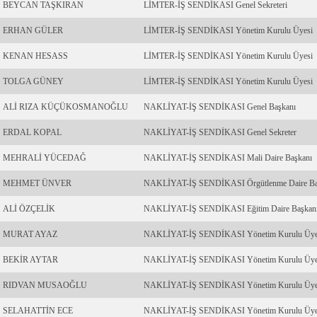
BEYCAN TAŞKIRAN
LİMTER-İŞ SENDİKASI Genel Sekreteri
ERHAN GÜLER
LİMTER-İŞ SENDİKASI Yönetim Kurulu Üyesi
KENAN HESASS
LİMTER-İŞ SENDİKASI Yönetim Kurulu Üyesi
TOLGA GÜNEY
LİMTER-İŞ SENDİKASI Yönetim Kurulu Üyesi
ALİ RIZA KÜÇÜKOSMANOĞLU
NAKLİYAT-İŞ SENDİKASI Genel Başkanı
ERDAL KOPAL
NAKLİYAT-İŞ SENDİKASI Genel Sekreter
MEHRALİ YÜCEDAĞ
NAKLİYAT-İŞ SENDİKASI Mali Daire Başkanı
MEHMET ÜNVER
NAKLİYAT-İŞ SENDİKASI Örgütlenme Daire Ba
ALİ ÖZÇELİK
NAKLİYAT-İŞ SENDİKASI Eğitim Daire Başkan
MURAT AYAZ
NAKLİYAT-İŞ SENDİKASI Yönetim Kurulu Üye
BEKİR AYTAR
NAKLİYAT-İŞ SENDİKASI Yönetim Kurulu Üye
RIDVAN MUSAOĞLU
NAKLİYAT-İŞ SENDİKASI Yönetim Kurulu Üye
SELAHATTİN ECE
NAKLİYAT-İŞ SENDİKASI Yönetim Kurulu Üye