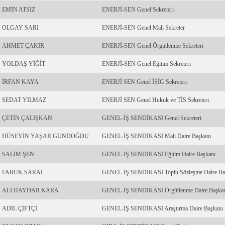
EMİN ATSIZ
ENERJİ-SEN Genel Sekreteri
OLGAY SARI
ENERJİ-SEN Genel Mali Sekreter
AHMET ÇAKIR
ENERJİ-SEN Genel Örgütlenme Sekreteri
YOLDAŞ YİĞİT
ENERJİ-SEN Genel Eğitim Sekreteri
İRFAN KAYA
ENERJİ SEN Genel İSİG Sekreteri
SEDAT YILMAZ
ENERJİ SEN Genel Hukuk ve TİS Sekreteri
ÇETİN ÇALIŞKAN
GENEL-İŞ SENDİKASI Genel Sekreteri
HÜSEYİN YAŞAR GÜNDOĞDU
GENEL-İŞ SENDİKASI Mali Daire Başkanı
SALİM ŞEN
GENEL-İŞ SENDİKASI Eğitim Daire Başkanı
FARUK SARAL
GENEL-İŞ SENDİKASI Toplu Sözleşme Daire Ba
ALİ HAYDAR KARA
GENEL-İŞ SENDİKASI Örgütlenme Daire Başka
ADİL ÇİFTÇİ
GENEL-İŞ SENDİKASI Araştırma Daire Başkanı