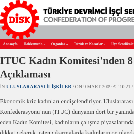
Anasayfa
Hakkımızda
»
Organlar
»
Tüzük ve Kararlar
»
Üye Sendikala
ITUC Kadın Komitesi'nden 8
Açıklaması
IN
ULUSLARARASI İLIŞKILER
/ ON 9 MART 2009 AT 10:21 /
Ekonomik kriz kadınları endişelendiriyor. Uluslararası
Konfederasyonu’nun (ITUC) dünyanın dört bir yanındak
eden Kadın Komitesi, kadınların çalışma piyasalarınd
dikkat çekerek, işten çıkarmalarda kadınların ön planda