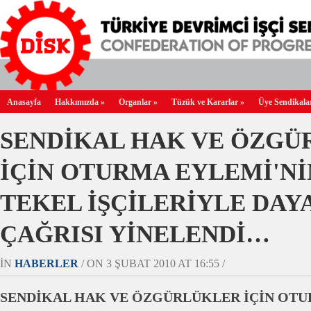
Anasayfa
Hakkımızda
»
Organlar
»
Tüzük ve Kararlar
»
Üye Sendikala
SENDİKAL HAK VE ÖZG
İÇİN OTURMA EYLEMİ'NİN
TEKEL İŞÇİLERİYLE DAY
ÇAĞRISI YİNELENDİ…
IN
HABERLER
/ ON 3 ŞUBAT 2010 AT 16:55 /
SENDİKAL HAK VE ÖZGÜRLÜKLER İÇİN OT