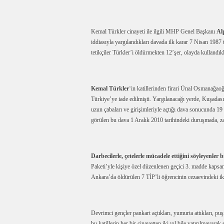
Kemal Türkler cinayeti ile ilgili MHP Genel Başkanı
Al
iddiasıyla yargılandıkları davada ilk karar 7 Nisan 1987
tetikçiler Türkler’i öldürmekten 12’şer, olayda kullandıkl
Kemal Türkler
‘in katillerinden firari Ünal Osmanağaoğ
Türkiye’ye iade edilmişti. Yargılanacağı yerde, Kuşadası’n
uzun çabaları ve girişimleriyle açtığı dava sonucunda 1
görülen bu dava 1 Aralık 2010 tarihindeki duruşmada, za
Darbecilerle, çetelerle mücadele ettiğini söyleyenler 
Paketi’yle kişiye özel düzenlenen geçici 3. madde ka
Ankara’da öldürülen 7 TİP’li öğrencinin cezaevindeki iki
Devrimci gençler pankart açtıkları, yumurta attıkları, puşi 
bu katillerin her bir cinayetten iki yıl bile yatırılmayara