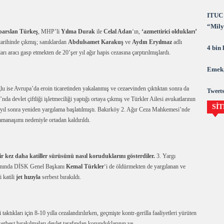
ITUC 
“Milya
parslan Türkeş
, MHP’li
Yılma Durak
ile
Celal Adan
‘ın,
‘azmettirici oldukları’
demok
 tarihinde çıkmış; sanıklardan
Abdulsamet Karakuş
ve
Aydın Eryılmaz
adlı
4 bin
arı aracı gasp etmekten de 20’şer yıl ağır hapis cezasına çarptırılmışlardı.
Emek,
lu ise Avrupa’da eroin ticaretinden yakalanmış ve cezaevinden çıktıktan sonra da
Tweets
da devlet çiftliği işletmeciliği yaptığı ortaya çıkmış ve Türkler Ailesi avukatlarının
SİT
9 yıl sonra yeniden yargılama başlatılmıştı. Bakırköy 2. Ağır Ceza Mahkemesi’nde
manaşımı nedeniyle ortadan kaldırıldı.
bir kez daha katiller sürüsünü nasıl koruduklarını gösterdiler.
3. Yargı
psamında DİSK Genel Başkanı
Kemal Türkler
‘i de öldürmekten de yargılanan ve
 katili
jet hızıyla
serbest bırakıldı.
taktıkları için 8-10 yılla cezalandırılırken, geçmişte kontr-gerilla faaliyetleri yürüten
k serbest bırakılmaları devlet tarafından korunduklarının ve