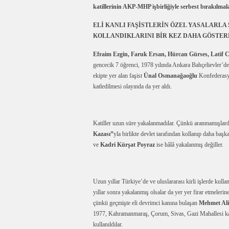
katillerinin AKP-MHP işbirliğiyle serbest bırakılmala
ELİ KANLI FAŞİSTLERİN ÖZEL YASALARL
KOLLANDIKLARINI BİR KEZ DAHA GÖSTER
Efraim Ezgin, Faruk Ersan, Hürcan Gürses, Latif C
gencecik 7 öğrenci, 1978 yılında Ankara Bahçelievler’de 
ekipte yer alan faşist
Ünal Osmanağaoğlu
Konfederas
katledilmesi olayında da yer aldı.
Katiller uzun süre yakalanmadılar. Çünkü aranmamışlardı 
Kazası”
yla birlikte devlet tarafından kollanıp daha başk
ve
Kadri Kürşat Poyraz
ise hâlâ yakalanmış değiller.
Uzun yıllar Türkiye’de ve uluslararası kirli işlerde kulla
yıllar sonra yakalanmış olsalar da yer yer firar etmelerin
çünkü geçmişte eli devrimci kanına bulaşan
Mehmet Ali
1977, Kahramanmaraş, Çorum, Sivas, Gazi Mahallesi katli
kullanıldılar.