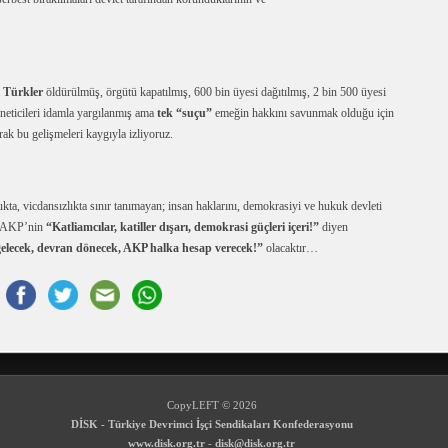
 Türkler
öldürülmüş, örgütü kapatılmış, 600 bin üyesi dağıtılmış, 2 bin 500 üyesi
öneticileri idamla yargılanmış ama
tek “suçu”
emeğin hakkını savunmak olduğu için
ak bu gelişmeleri kaygıyla izliyoruz.
kta, vicdansızlıkta sınır tanımayan; insan haklarını, demokrasiyi ve hukuk devleti
en AKP’nin
“Katliamcılar, katiller dışarı, demokrasi güçleri içeri!”
diyen
elecek, devran dönecek, AKP halka hesap verecek!”
olacaktır…
CopyLEFT © 2026
DİSK - Türkiye Devrimci İşçi Sendikaları Konfederasyonu
www.disk.org.tr
-
disk@disk.org.tr