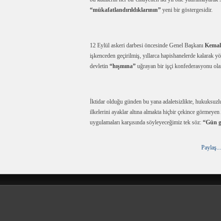
“mükafatlandırıldıklarının”
yeni bir göstergesidir.
12 Eylül askeri darbesi öncesinde Genel Başkanı
Kemal
işkenceden geçirilmiş, yıllarca hapishanelerde kalarak y
devletin
“hışmına”
uğrayan bir işçi konfederasyonu olar
İktidar olduğu günden bu yana adaletsizlikte, hukuksuzlu
ilkelerini ayaklar altına almakta hiçbir çekince görmey
uygulamaları karşısında söyleyeceğimiz tek söz:
“Gün g
Paylaş...