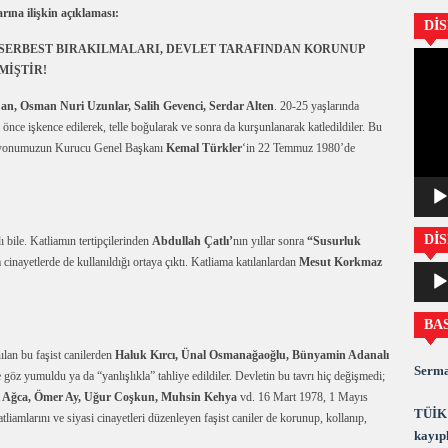
rına ilişkin açıklaması:
Dİ
A SERBEST BIRAKILMALARI, DEVLET TARAFINDAN KORUNUP
Video
MİŞTİR!
oynatıc
an, Osman Nuri Uzunlar, Salih Gevenci, Serdar Alten
. 20-25 yaşlarında
önce işkence edilerek, telle boğularak ve sonra da kurşunlanarak katledildiler. Bu
yonumuzun Kurucu Genel Başkanı
Kemal Türkler
‘in 22 Temmuz 1980’de
DİS
bile. Katliamın tertipçilerinden
Abdullah Çatlı’
nın yıllar sonra
“Susurluk
a cinayetlerde de kullanıldığı ortaya çıktı. Katliama katılanlardan
Mesut Korkmaz
Ses
oynatıc
BA
nılan bu faşist canilerden
Haluk Kırcı, Ünal Osmanağaoğlu, Bünyamin Adanalı
Serma
e göz yumuldu ya da “yanlışlıkla” tahliye edildiler. Devletin bu tavrı hiç değişmedi;
 Ağca, Ömer Ay, Uğur Coşkun, Muhsin Kehya
vd. 16 Mart 1978, 1 Mayıs
TÜİK 
amlarını ve siyasi cinayetleri düzenleyen faşist caniler de korunup, kollanıp,
kayıpl