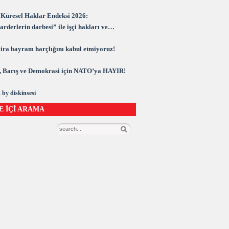
Küresel Haklar Endeksi 2026:
rderlerin darbesi” ile işçi hakları ve
rasi kuşatma altında
 lira bayram harçlığını kabul etmiyoruz!
 Barış ve Demokrasi için NATO’ya HAYIR!
 by diskinsesi
E İÇİ ARAMA