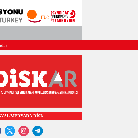
ish
»
SYAL MEDYADA DİSK
ook
x
instagram
telegram