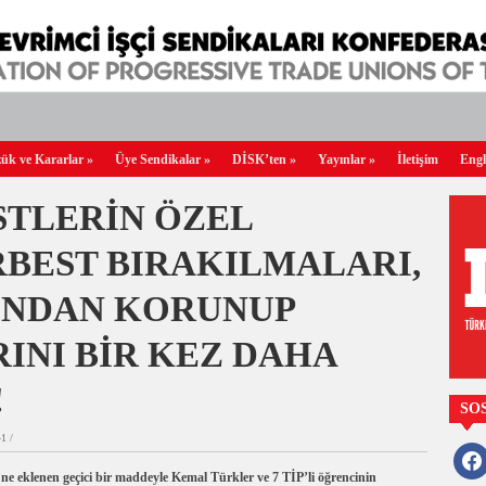
ük ve Kararlar
»
Üye Sendikalar
»
DİSK’ten
»
Yayınlar
»
İletişim
Engl
İSTLERİN ÖZEL
BEST BIRAKILMALARI,
INDAN KORUNUP
INI BİR KEZ DAHA
!
SO
1 /
faceb
ne eklenen geçici bir maddeyle Kemal Türkler ve 7 TİP’li öğrencinin