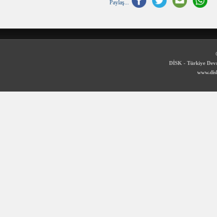
Paylaş...
DİSK - Türkiye Devr
www.disk