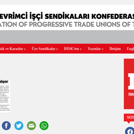
ük ve Kararlar
»
Üye Sendikalar
»
DİSK’ten
»
Yayınlar
»
İletişim
Engl
SO
faceb