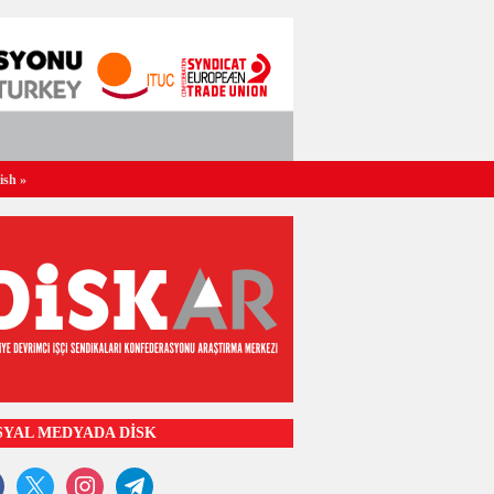
ish
»
SYAL MEDYADA DİSK
ook
x
instagram
telegram