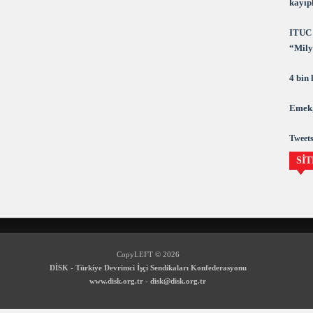
kayıpl
ITUC 
“Milya
demok
4 bin
Emek,
Tweets
SİT
CopyLEFT © 2026
DİSK - Türkiye Devrimci İşçi Sendikaları Konfederasyonu
www.disk.org.tr
-
disk@disk.org.tr