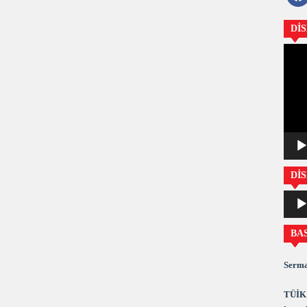
Dİ
Video
oynatıc
DİS
Ses
oynatıc
BA
Serma
TÜİK 