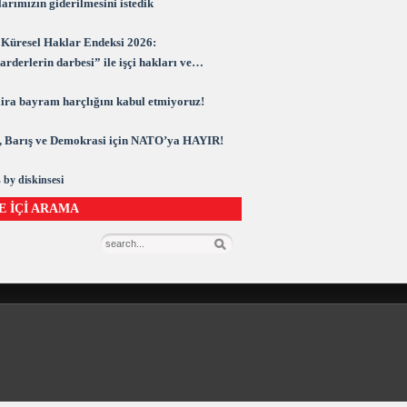
arımızın giderilmesini istedik
Küresel Haklar Endeksi 2026:
rderlerin darbesi” ile işçi hakları ve
rasi kuşatma altında
 lira bayram harçlığını kabul etmiyoruz!
 Barış ve Demokrasi için NATO’ya HAYIR!
 by diskinsesi
E İÇİ ARAMA