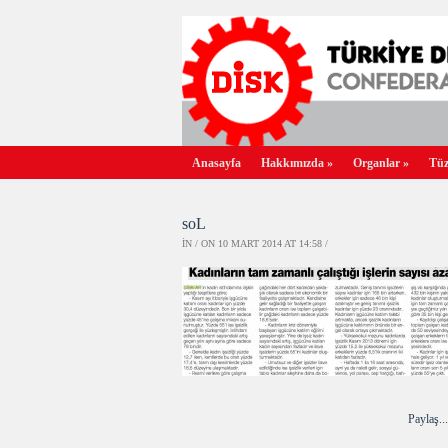
Anasayfa
Hakkımızda
»
Organlar
»
Tüz
soL
IN / ON 10 MART 2014 AT 14:58 /
Paylaş...