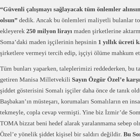
“Güvenli çalışmayı sağlayacak tüm önlemler alınsın
olsun”
dedik. Ancak bu önlemleri maliyetli bulanlar t
ekleyerek
250 milyon lirayı
maden şirketlerine aktarma
Soma’daki maden işçilerinin hepsinin
1 yıllık ücreti 
şirketlere vermeyi tercih edip, işçiyi ölüme mahkum ett
Tüm bunları yaparken, taleplerimizi reddederken, bu ta
getiren Manisa Milletvekili
Sayın Özgür Özel’e karşı
şiddet gösterisini Somalı işçiler daha önce de tanık ol
Başbakan’ın müsteşarı, korumaları Somalıların en insa
tekmeyle, copla cevap vermişti. Yine biz İzmir’de Som
TOMA bizzat beni hedef alarak yaralanmama sebep olm
Özel’e yönelik şiddet kişisel bir saldırı değildir.
Bu So