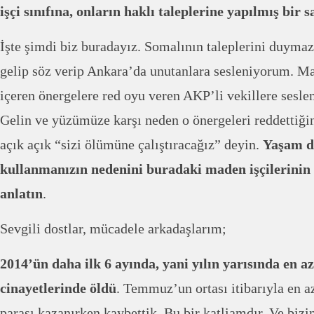
işçi sınıfına, onların haklı taleplerine yapılmış bir sa
İşte şimdi biz buradayız. Somalının taleplerini duyma
gelip söz verip Ankara’da unutanlara sesleniyorum. Mad
içeren önergelere red oyu veren AKP’li vekillere sesle
Gelin ve yüzümüze karşı neden o önergeleri reddettiğini
açık açık “sizi ölümüne çalıştıracağız” deyin.
Yaşam de
kullanmanızın nedenini buradaki maden işçilerinin 
anlatın
.
Sevgili dostlar, mücadele arkadaşlarım;
2014’ün daha ilk 6 ayında, yani yılın yarısında en az 
cinayetlerinde öldü
. Temmuz’un ortası itibarıyla en 
parası kazanırken kaybettik. Bu bir katliamdır. Ve bizi