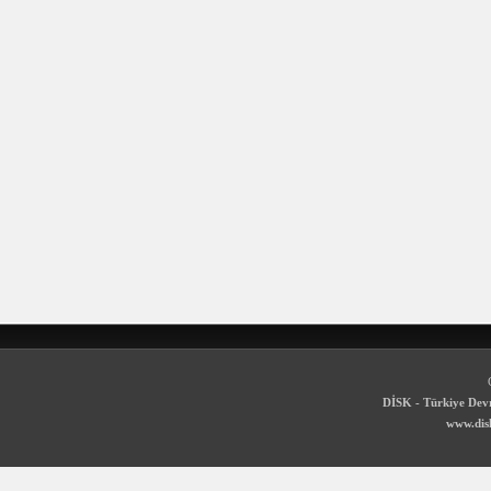
DİSK - Türkiye Devr
www.disk