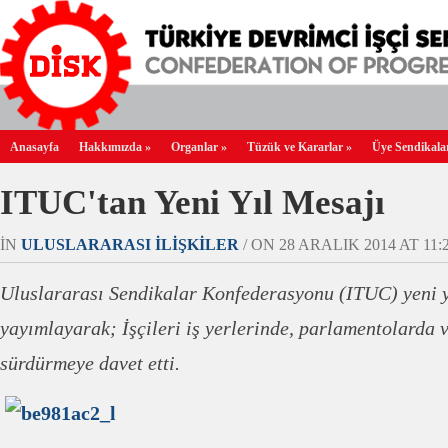
Anasayfa
Hakkımızda
»
Organlar
»
Tüzük ve Kararlar
»
Üye Sendikala
ITUC'tan Yeni Yıl Mesajı
IN
ULUSLARARASI İLIŞKILER
/ ON 28 ARALIK 2014 AT 11:2
Uluslararası Sendikalar Konfederasyonu (ITUC) yeni y
yayımlayarak; İşçileri iş yerlerinde, parlamentolarda
sürdürmeye davet etti.