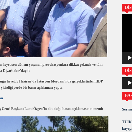
Dİ
Video
oynatıc
 heyet son dönem yaşanan provokasyonlara dikkat çekmek ve tüm
DİS
da Diyarbakır’daydı.
Ses
uğu heyet, 5 Haziran’da İstasyon Meydanı’nda gerçekleştirilen HDP
oynatıc
itirdiği yerde bir basın açıklaması yaptı.
BA
nız
enel Başkanı Lami Özgen’in okuduğu basın açıklamasının metni:
Serma
TÜİK 
kayıpl