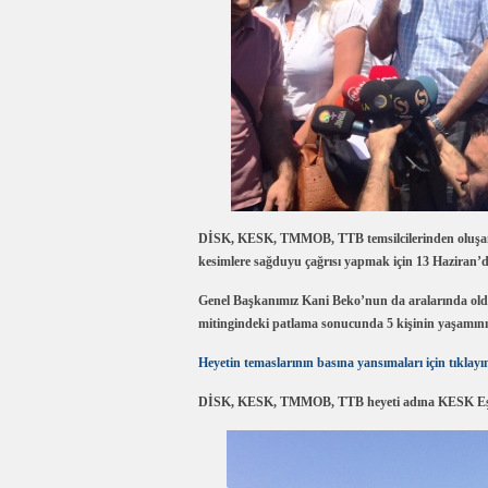
DİSK, KESK, TMMOB, TTB temsilcilerinden oluşan
kesimlere sağduyu çağrısı yapmak için 13 Haziran’
Genel Başkanımız Kani Beko’nun da aralarında old
mitingindeki patlama sonucunda 5 kişinin yaşamını y
Heyetin temaslarının basına yansımaları için tıklayı
DİSK, KESK, TMMOB, TTB heyeti adına KESK Eş G