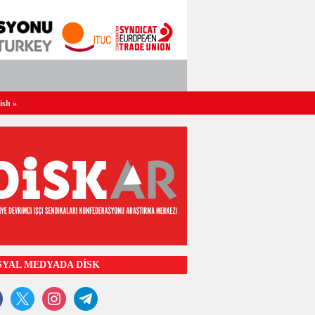
ish
»
SYAL MEDYADA DİSK
ook
x
instagram
telegram