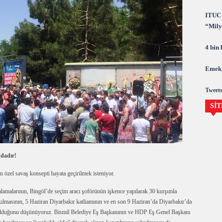
ITUC 
“Milya
demok
4 bin
Emek,
Tweets
SİT
ndadır!
ın özel savaş konsepti hayata geçirilmek isteniyor.
alarının, Bingöl’de seçim aracı şoförünün işkence yapılarak 30 kurşunla
akılmasının, 5 Haziran Diyarbakır katliamının ve en son 9 Haziran’da Diyarbakır’da
rı olduğunu düşünüyoruz. Bismil Belediye Eş Başkanının ve HDP Eş Genel Başkanı