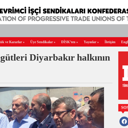
ük ve Kararlar
»
Üye Sendikalar
»
DİSK’ten
»
Yayınlar
»
İletişim
Engl
gütleri Diyarbakır halkının
SO
faceb