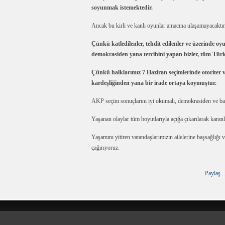
soyunmak istemektedir.
Ancak bu kirli ve kanlı oyunlar amacına ulaşamayacaktır
Çünkü katledilenler, tehdit edilenler ve üzerinde o
demokrasiden yana tercihini yapan bizler, tüm Türk
Çünkü halklarımız 7 Haziran seçimlerinde otoriter 
kardeşliğinden yana bir irade ortaya koymuştur.
AKP seçim sonuçlarını iyi okumalı, demokrasiden ve bar
Yaşanan olaylar tüm boyutlarıyla açığa çıkarılarak karanl
Yaşamını yitiren vatandaşlarımızın ailelerine başsağlığı 
çağırıyoruz.
Paylaş...