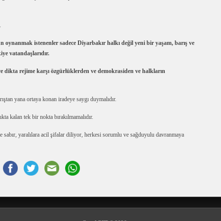
.
yun oynanmak istenenler sadece Diyarbakır halkı değil yeni bir yaşam, barış ve
iye vatandaşlarıdır.
ve dikta rejime karşı özgürlüklerden ve demokrasiden ve halkların
ıştan yana ortaya konan iradeye saygı duymalıdır.
ıkta kalan tek bir nokta bırakılmamalıdır.
ve sabır, yaralılara acil şifalar diliyor, herkesi sorumlu ve sağduyulu davranmaya