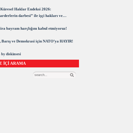
Küresel Haklar Endeksi 2026:
rderlerin darbesi” ile işçi hakları ve
rasi kuşatma altında
 lira bayram harçlığını kabul etmiyoruz!
 Barış ve Demokrasi için NATO’ya HAYIR!
 by diskinsesi
E İÇİ ARAMA