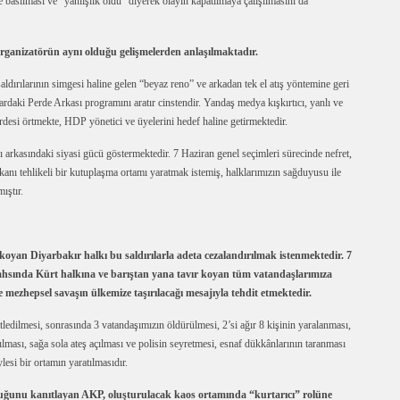
e basılması ve “yanlışlık oldu” diyerek olayın kapatılmaya çalışılmasını da
organizatörün aynı olduğu gelişmelerden anlaşılmaktadır.
saldırılarının simgesi haline gelen “beyaz reno” ve arkadan tek el atış yöntemine geri
ardaki Perde Arkası programını aratır cinstendir. Yandaş medya kışkırtıcı, yanlı ve
erdesi örtmekte, HDP yönetici ve üyelerini hedef haline getirmektedir.
arkasındaki siyasi gücü göstermektedir. 7 Haziran genel seçimleri sürecinde nefret,
anı tehlikeli bir kutuplaşma ortamı yaratmak istemiş, halklarımızın sağduyusu ile
ıştır.
 koyan Diyarbakır halkı bu saldırılarla adeta cezalandırılmak istenmektedir. 7
şahsında Kürt halkına ve barıştan yana tavır koyan tüm vatandaşlarımıza
ezhepsel savaşın ülkemize taşırılacağı mesajıyla tehdit etmektedir.
dilmesi, sonrasında 3 vatandaşımızın öldürülmesi, 2’si ağır 8 kişinin yaralanması,
lması, sağa sola ateş açılması ve polisin seyretmesi, esnaf dükkânlarının taranması
esi bir ortamın yaratılmasıdır.
olduğunu kanıtlayan AKP, oluşturulacak kaos ortamında “kurtarıcı” rolüne