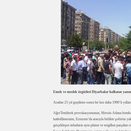
Emek ve meslek örgütleri Diyarbakır halkının yanı
Aradan 25 yıl geçtikten sonra bir kez daha 1990’lı yıllar
Ağrı/Tendürek provokasyonunun, Mersin-Adana bombalam
katledilmesinin, Erzurum’da aracıyla birlikte şoförün y
gerçekleşen infazların aynı planın ve tezgâhın parçala