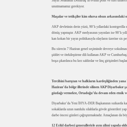
Sayın Selahattin Demirtaş’ın evinin polis ve özel timlerc
unutmamamız gerekiyor.
Maşalar ve tetikçiler kim olursa olsun arkasındaki 
AKP devletinin derin yüzü, 90’lı yıllardaki kontrgerilla 
dönüş yapmıştır. AKP medyasının yayınları ise 90’lı yıll
kan kokan bir yayın politikasıyla olayların üzerine sis p
Bu sürecin 7 Haziran genel seçiminde devreye sokulması 
şiddet ve ötekileştirme dili kullanan AKP ve Cumhurbaşk
boşa çıkarılınca bu kez saldırılar ve linç girişimleri başlam
Tercihini barıştan ve halkların kardeşliğinden yana
Haziran’da bölge illerinde silinen AKP Diyarbakır 
gözdağı vermekte, Ortadoğu’da devam eden etnik ve m
Diyarbakır’da Yeni İHYA-DER Başkanının suikastla katle
sokaklarda uzun namlulu silahlarla gövde gösterileri yapı
darbe öncesi günleri çağrıştırmaktadır. Amaçlanan da böyl
12 Eylül darbeci generalleriyle aynı zihni yapıda 