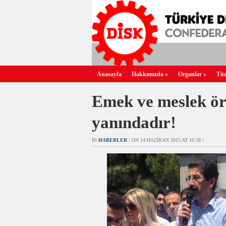
Anasayfa
Hakkımızda
»
Organlar
»
Tüz
Emek ve meslek ör
yanındadır!
IN
HABERLER
/ ON 14 HAZIRAN 2015 AT 10:56 /