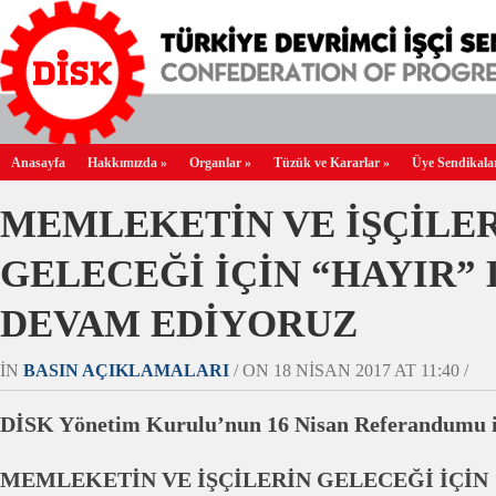
Anasayfa
Hakkımızda
»
Organlar
»
Tüzük ve Kararlar
»
Üye Sendikala
MEMLEKETİN VE İŞÇİLE
GELECEĞİ İÇİN “HAYIR”
DEVAM EDİYORUZ
IN
BASIN AÇIKLAMALARI
/ ON 18 NISAN 2017 AT 11:40 /
DİSK Yönetim Kurulu’nun 16 Nisan Referandumu ile
MEMLEKETİN VE İŞÇİLERİN GELECEĞİ İÇİN