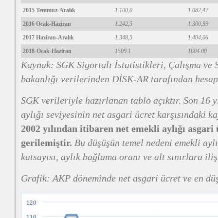
2015 Temmuz-Aralık
1.100,0
1.082,47
2016 Ocak-Haziran
1.242,5
1.300,99
2017 Haziran-Aralık
1.348,5
1.404,06
2018-Ocak-Haziran
1509.1
1604.00
Kaynak: SGK Sigortalı İstatistikleri, Çalışma ve
bakanlığı verilerinden DİSK-AR tarafından hesap
SGK verileriyle hazırlanan tablo açıktır. Son 16 y
aylığı seviyesinin net asgari ücret karşısındaki k
2002 yılından itibaren net emekli aylığı asgari 
gerilemiştir.
Bu düşüşün temel nedeni emekli ayl
katsayısı, aylık bağlama oranı ve alt sınırlara iliş
Grafik: AKP döneminde net asgari ücret ve en düşü