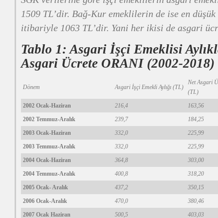
1509 TL’dir. Bağ-Kur emeklilerin de ise en düşük 
itibariyle 1063 TL’dir. Yani her ikisi de asgari ücr
Tablo 1: Asgari İşçi Emeklisi Aylık
Asgari Ücrete ORANI (2002-2018)
Net Asgari Ü
Dönem
Asgari İşçi Emekli Aylığı (TL)
(TL)
2002 Ocak-Haziran
216,4
163,56
2002 Temmuz-Aralık
239,7
184,25
2003 Ocak-Haziran
332,0
225,99
2003 Temmuz-Aralık
332,0
225,99
2004 Ocak-Haziran
364,8
303,00
2004 Temmuz-Aralık
400,8
318,20
2005 Ocak- Aralık
437,2
350,15
2006 Ocak-Aralık
470,0
380,46
2007 Ocak Haziran
500,5
403,03