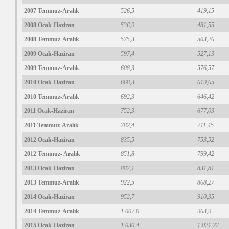
2007 Temmuz-Aralık
526,5
419,15
2008 Ocak-Haziran
536,9
481,55
2008 Temmuz-Aralık
575,3
503,26
2009 Ocak-Haziran
597,4
527,13
2009 Temmuz-Aralık
608,3
576,57
2010 Ocak-Haziran
668,3
619,65
2010 Temmuz-Aralık
692,3
646,42
2011 Ocak-Haziran
752,3
677,03
2011 Temmuz-Aralık
782,4
711,45
2012 Ocak-Haziran
835,5
753,52
2012 Temmuz- Aralık
851,8
799,42
2013 Ocak-Haziran
887,1
831,81
2013 Temmuz-Aralık
922,5
868,27
2014 Ocak-Haziran
952,7
910,35
2014 Temmuz-Aralık
1.007,0
963,9
2015 Ocak-Haziran
1.030,4
1.021,27