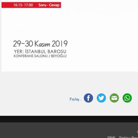
Paylaş...
DİSK - Türkiye Devr