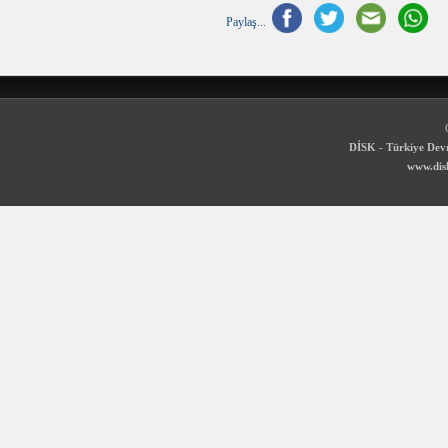
Paylaş...
DİSK - Türkiye Devr
www.disk