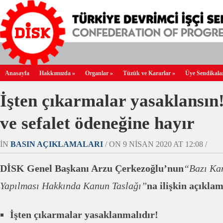
Anasayfa
Hakkımızda
»
Organlar
»
Tüzük ve Kararlar
»
Üye Sendikala
İşten çıkarmalar yasaklansın!
ve sefalet ödeneğine hayır
IN
BASIN AÇIKLAMALARI
/ ON 9 NISAN 2020 AT 12:08 /
DİSK Genel Başkanı Arzu Çerkezoğlu’nun
“Bazı Kan
Yapılması Hakkında Kanun Taslağı”
na ilişkin açıklam
İşten çıkarmalar yasaklanmalıdır!