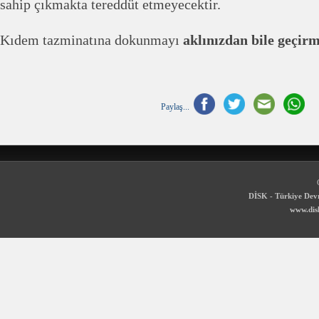
sahip çıkmakta tereddüt etmeyecektir.
Kıdem tazminatına dokunmayı
aklınızdan bile geçir
Paylaş...
DİSK - Türkiye Devr
www.disk