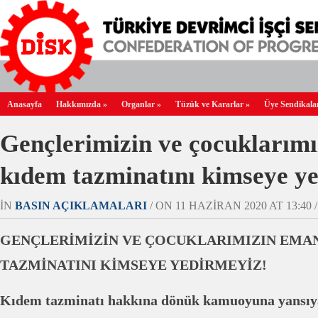
Anasayfa
Hakkımızda
»
Organlar
»
Tüzük ve Kararlar
»
Üye Sendikala
Gençlerimizin ve çocuklarımı
kıdem tazminatını kimseye y
IN
BASIN AÇIKLAMALARI
/ ON 11 HAZIRAN 2020 AT 13:40 /
GENÇLERİMİZİN VE ÇOCUKLARIMIZIN EMA
TAZMİNATINI KİMSEYE YEDİRMEYİZ!
Kıdem tazminatı hakkına dönük kamuoyuna yansıyan 