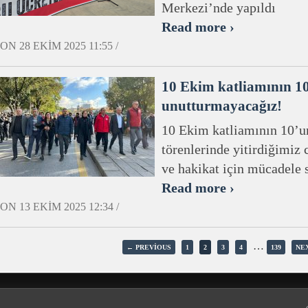
Merkezi’nde yapıldı
Read more ›
ON 28 EKIM 2025 11:55 /
10 Ekim katliamının 10
unutturmayacağız!
10 Ekim katliamının 10’u
törenlerinde yitirdiğimiz 
ve hakikat için mücadele 
Read more ›
ON 13 EKIM 2025 12:34 /
…
← PREVIOUS
1
2
3
4
139
NE