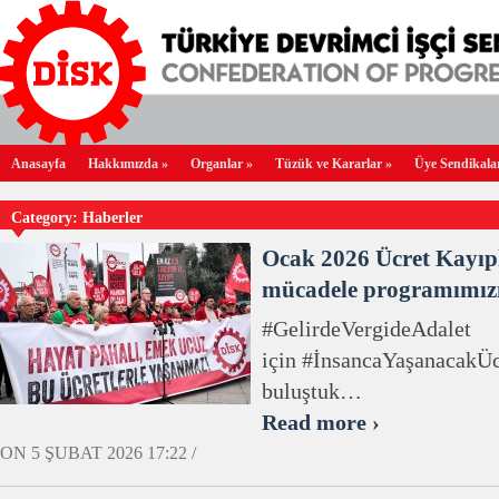
Anasayfa
Hakkımızda
»
Organlar
»
Tüzük ve Kararlar
»
Üye Sendikala
Category: Haberler
Ocak 2026 Ücret Kayıp
mücadele programımız
#GelirdeVergideAdalet
için #İnsancaYaşanacakÜcr
buluştuk…
Read more ›
ON 5 ŞUBAT 2026 17:22 /