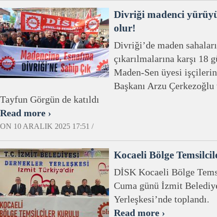
Divriği madenci yürüy
olur!
Divriği’de maden sahalar
çıkarılmalarına karşı 18
Maden-Sen üyesi işçileri
Başkanı Arzu Çerkezoğlu 
Tayfun Görgün de katıldı
Read more ›
ON 10 ARALIK 2025 17:51 /
Kocaeli Bölge Temsilci
DİSK Kocaeli Bölge Temsi
Cuma günü İzmit Belediye
Yerleşkesi’nde toplandı.
Read more ›