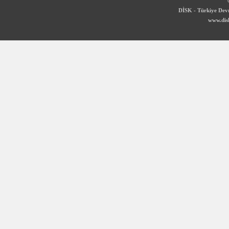
DİSK - Türkiye Devr
www.disk