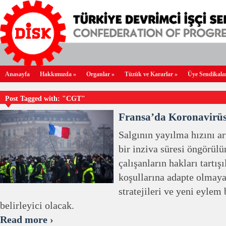
Anasayfa
Hakkımızda
»
Organlar
»
Tüzük ve Kararlar
»
Üye Sendikala
Post Tagged with: "CGT"
Fransa’da Koronavirüs 
Salgının yayılma hızını art
bir inziva süresi öngörül
çalışanların hakları tartış
koşullarına adapte olmaya
stratejileri ve yeni eyle
belirleyici olacak.
Read more ›