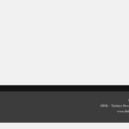
DİSK - Türkiye Devr
www.disk