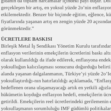
gıdanın da toplam harcamalar içindeki payı düşür. Dol
gerçekleşen bir artış, en yoksul yüzde 2o’nin enflasy
etkilemektedir. Benzer bir biçimde eğitim, eğlence, kü
fiyatlarında yaşanan artış en zengin yüzde 20 açısınd
görünmektedir.”
ÜCRETLERE BASKISI
Birleşik Metal İş Sendikası Yönetim Kurulu tarafında
enflasyon verilerinin emekçilerin ücretlerini baskı alt
olarak kullanıldığı da ifade edilerek, enflasyona endeks
yoksulluğun kalıcılaşması sonucunu doğurduğu belirt
alanda yaşanan dalgalanmanın, Türkiye’yi yüzde 2o’Ie
yoksullaştırdığı-nın hatırlatıldığı açıklamada, “Enfla
hedeflenen orana ulaşamayacağı artık en yetkili ağızlar
hükümetin koyduğu enflasyon hedefi, emekçilerin ücr
getirildi. Emekçilerin reel ücretlerindeki gerilemenin 
yoksullaşmanın sorumluluğu IMF güdümlü politikalarl