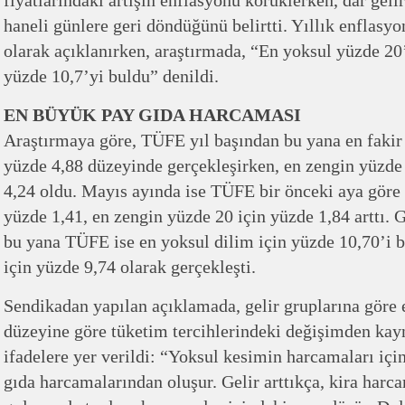
fiyatlarındaki artışın enflasyonu körüklerken, dar geli
haneli günlere geri döndüğünü belirtti. Yıllık enflasy
olarak açıklanırken, araştırmada, “En yoksul yüzde 20’
yüzde 10,7’yi buldu” denildi.
EN BÜYÜK PAY GIDA HARCAMASI
Araştırmaya göre, TÜFE yıl başından bu yana en fakir 
yüzde 4,88 düzeyinde gerçekleşirken, en zengin yüzde 
4,24 oldu. Mayıs ayında ise TÜFE bir önceki aya göre 
yüzde 1,41, en zengin yüzde 20 için yüzde 1,84 arttı. 
bu yana TÜFE ise en yoksul dilim için yüzde 10,70’i b
için yüzde 9,74 olarak gerçekleşti.
Sendikadan yapılan açıklamada, gelir gruplarına göre e
düzeyine göre tüketim tercihlerindeki değişimden kayn
ifadelere yer verildi: “Yoksul kesimin harcamaları içi
gıda harcamalarından oluşur. Gelir arttıkça, kira harc