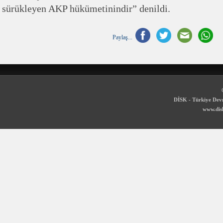
sürükleyen AKP hükümetinindir” denildi.
Paylaş...
DİSK - Türkiye Devr
www.disk