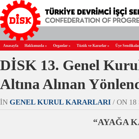
Anasayfa
Hakkımızda
»
Organlar
»
Tüzük ve Kararlar
»
Üye Sendikala
DİSK 13. Genel Kurul
Altına Alınan Yönlend
IN
GENEL KURUL KARARLARI
/ ON 18 
“AYAĞA K