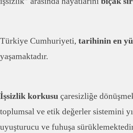
işsizlik” arasında hayatlarını
bıçak sı
Türkiye Cumhuriyeti,
tarihinin en y
yaşamaktadır.
İşsizlik korkusu
çaresizliğe dönüşmekt
toplumsal ve etik değerler sistemini yı
uyuşturucu ve fuhuşa sürüklemektedir