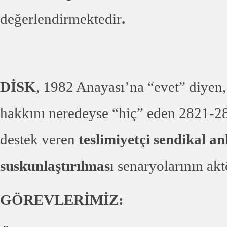
değerlendirmektedir
.
DİSK
, 1982 Anayası’na “evet” diyen,
hakkını neredeyse “hiç” eden 2821-282
destek veren
teslimiyetçi sendikal an
suskunlaştırılmas
ı senaryolarının a
GÖREVLERİMİZ: