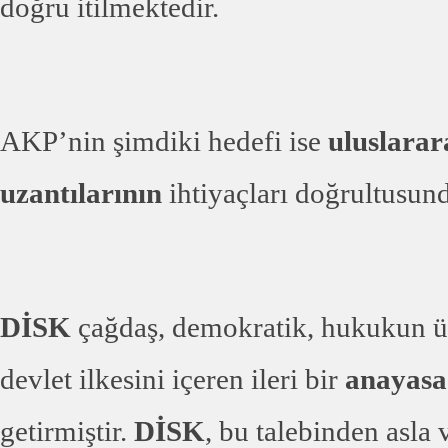
doğru itilmektedir.
AKP’nin şimdiki hedefi ise
uluslara
uzantılarının
ihtiyaçları doğrultusun
DİSK
çağdaş, demokratik, hukukun üs
devlet ilkesini içeren ileri bir
anayasa 
getirmiştir.
DİSK
, bu talebinden asl