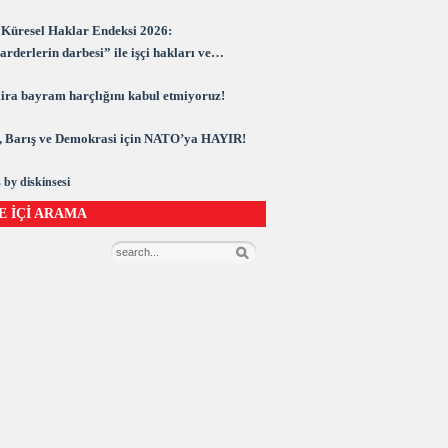
Küresel Haklar Endeksi 2026:
rderlerin darbesi” ile işçi hakları ve
rasi kuşatma altında
 lira bayram harçlığını kabul etmiyoruz!
 Barış ve Demokrasi için NATO’ya HAYIR!
 by diskinsesi
E İÇİ ARAMA