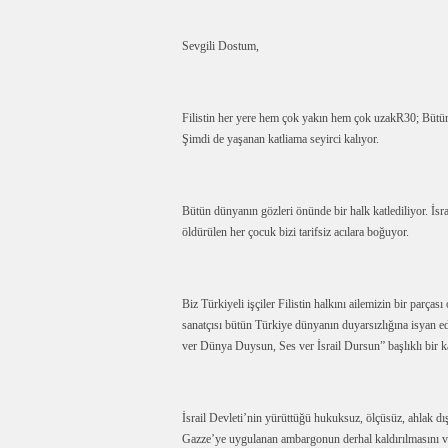
Sevgili Dostum,
Filistin her yere hem çok yakın hem çok uzakR30; Bütün D
Şimdi de yaşanan katliama seyirci kalıyor.
Bütün dünyanın gözleri önünde bir halk katlediliyor. İsra
öldürülen her çocuk bizi tarifsiz acılara boğuyor.
Biz Türkiyeli işçiler Filistin halkını ailemizin bir parças
sanatçısı bütün Türkiye dünyanın duyarsızlığına isyan 
ver Dünya Duysun, Ses ver İsrail Dursun” başlıklı bir
İsrail Devleti’nin yürüttüğü hukuksuz, ölçüsüz, ahlak dı
Gazze’ye uygulanan ambargonun derhal kaldırılmasını ve 