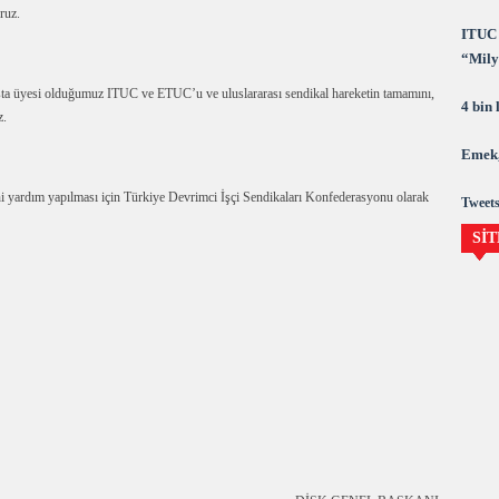
oruz.
ITUC 
“Milya
demok
Başta üyesi olduğumuz ITUC ve ETUC’u ve uluslararası sendikal hareketin tamamını,
4 bin
z.
Emek,
sani yardım yapılması için Türkiye Devrimci İşçi Sendikaları Konfederasyonu olarak
Tweets
SİT