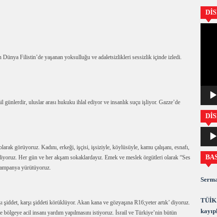
Dİ
Video
oynatıc
ünya Filistin’de yaşanan yoksulluğu ve adaletsizlikleri sessizlik içinde izledi.
il günlerdir, uluslar arası hukuku ihlal ediyor ve insanlık suçu işliyor. Gazze’de
DİS
Ses
oynatıc
ı olarak görüyoruz. Kadını, erkeği, işçisi, işsiziyle, köylüsüyle, kamu çalışanı, esnafı,
BA
ediyoruz. Her gün ve her akşam sokaklardayız. Emek ve meslek örgütleri olarak “Ses
 kampanya yürütüyoruz.
Serma
TÜİK 
şı şiddet, karşı şiddeti körüklüyor. Akan kana ve gözyaşına R16;yeter artık’ diyoruz.
kayıpl
bölgeye acil insanı yardım yapılmasını istiyoruz. İsrail ve Türkiye’nin bütün