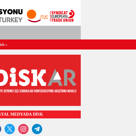
ish
»
SYAL MEDYADA DİSK
ook
x
instagram
telegram