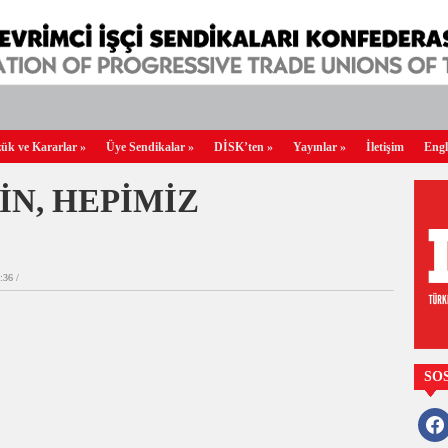
ük ve Kararlar
»
Üye Sendikalar
»
DİSK’ten
»
Yayınlar
»
İletişim
Engl
İN, HEPİMİZ
36 /
SO
faceb