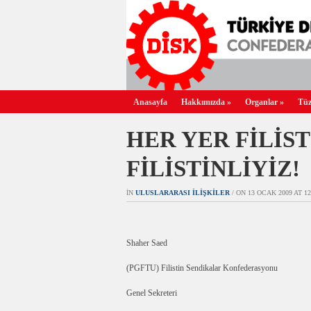
Anasayfa
Hakkımızda
»
Organlar
»
Tüz
HER YER FİLİST
FİLİSTİNLİYİZ!
IN
ULUSLARARASI İLIŞKILER
/ ON 13 OCAK 2009 AT 12:
Shaher Saed
(PGFTU) Filistin Sendikalar Konfederasyonu
Genel Sekreteri