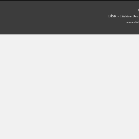
DİSK - Türkiye Devr
www.disk