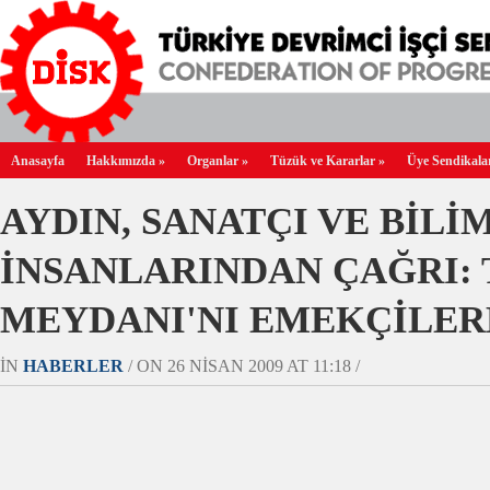
Anasayfa
Hakkımızda
»
Organlar
»
Tüzük ve Kararlar
»
Üye Sendikala
AYDIN, SANATÇI VE BİLİ
İNSANLARINDAN ÇAĞRI:
MEYDANI'NI EMEKÇİLERE
IN
HABERLER
/ ON 26 NISAN 2009 AT 11:18 /