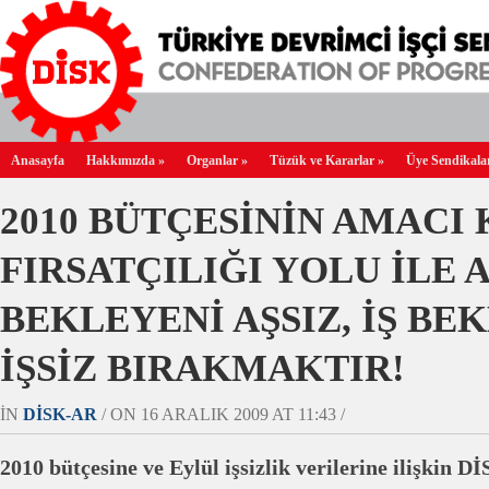
Anasayfa
Hakkımızda
»
Organlar
»
Tüzük ve Kararlar
»
Üye Sendikala
2010 BÜTÇESİNİN AMACI 
FIRSATÇILIĞI YOLU İLE 
BEKLEYENİ AŞSIZ, İŞ BE
İŞSİZ BIRAKMAKTIR!
IN
DİSK-AR
/ ON 16 ARALIK 2009 AT 11:43 /
2010 bütçesine ve Eylül işsizlik verilerine ilişkin 