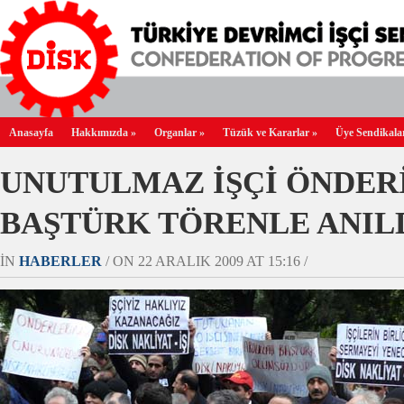
Anasayfa
Hakkımızda
»
Organlar
»
Tüzük ve Kararlar
»
Üye Sendikala
UNUTULMAZ İŞÇİ ÖNDER
BAŞTÜRK TÖRENLE ANIL
IN
HABERLER
/ ON 22 ARALIK 2009 AT 15:16 /