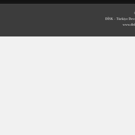
DİSK - Türkiye Devr
www.disk