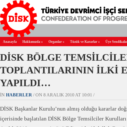
Anasayfa
Hakkımızda
»
Organlar
»
Tüzük ve Kararlar
»
Üye Sendikala
DİSK BÖLGE TEMSİLCİL
TOPLANTILARININ İLKİ 
YAPILDI…
IN
HABERLER
/ ON 8 ARALIK 2010 AT 10:01 /
DİSK Başkanlar Kurulu’nun almış olduğu kararlar doğr
içerisinde başlatılan DİSK Bölge Temsilciler Kurulları t