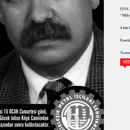
ITUC 
“Milya
demok
4 bin
Emek,
Tweets
SİT