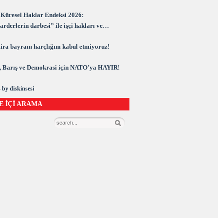
Küresel Haklar Endeksi 2026:
rderlerin darbesi” ile işçi hakları ve
rasi kuşatma altında
 lira bayram harçlığını kabul etmiyoruz!
 Barış ve Demokrasi için NATO’ya HAYIR!
 by diskinsesi
E İÇİ ARAMA