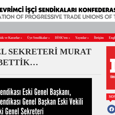
ük ve Kararlar
»
Üye Sendikalar
»
DİSK’ten
»
Yayınlar
»
İletişim
Engl
EL SEKRETERİ MURAT
BETTİK…
SO
faceb