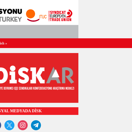
ish
»
SYAL MEDYADA DİSK
ook
x
instagram
telegram