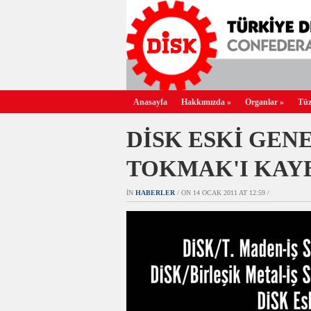
Anasayfa
Hakkımızda
»
Organlar
»
Tüz
DİSK ESKİ GEN
TOKMAK'I KAY
IN
HABERLER
/ ON 14 OCAK 2011 AT 12:59 /