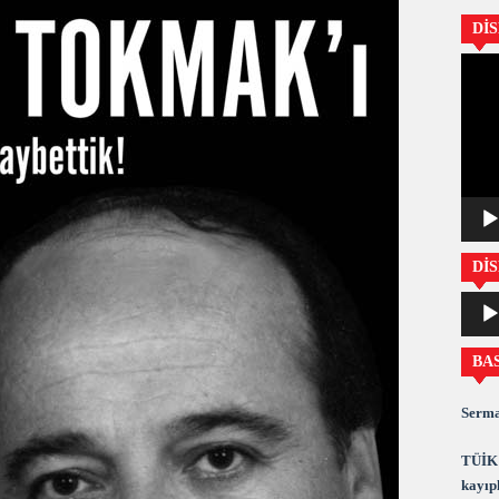
Dİ
Video
oynatıc
DİS
Ses
oynatıc
BA
Serma
TÜİK 
kayıpl