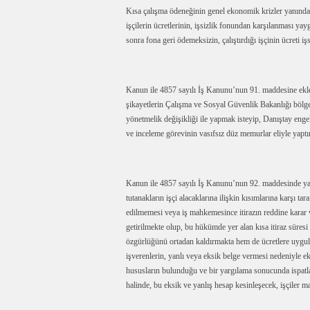
Kısa çalışma ödeneğinin genel ekonomik krizler yanında 
işçilerin ücretlerinin, işsizlik fonundan karşılanması yay
sonra fona geri ödemeksizin, çalıştırdığı işçinin ücreti iş
Kanun ile 4857 sayılı İş Kanunu’nun 91. maddesine eklene
şikayetlerin Çalışma ve Sosyal Güvenlik Bakanlığı böl
yönetmelik değişikliği ile yapmak isteyip, Danıştay enge
ve inceleme görevinin vasıfsız düz memurlar eliyle yapt
Kanun ile 4857 sayılı İş Kanunu’nun 92. maddesinde yapı
tutanakların işçi alacaklarına ilişkin kısımlarına karşı tar
edilmemesi veya iş mahkemesince itirazın reddine karar 
getirilmekte olup, bu hükümde yer alan kısa itiraz süres
özgürlüğünü ortadan kaldırmakta hem de ücretlere uygulan
işverenlerin, yanlı veya eksik belge vermesi nedeniyle eks
hususların bulunduğu ve bir yargılama sonucunda ispatl
halinde, bu eksik ve yanlış hesap kesinleşecek, işçiler m