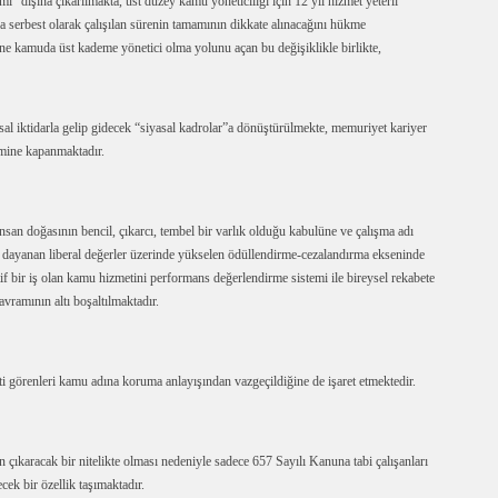
i” dışına çıkarılmakta, üst düzey kamu yöneticiliği için 12 yıl hizmet yeterli
 serbest olarak çalışılan sürenin tamamının dikkate alınacağını hükme
ine kamuda üst kademe yönetici olma yolunu açan bu değişiklikle birlikte,
al iktidarla gelip gidecek “siyasal kadrolar”a dönüştürülmekte, memuriyet kariyer
temine kapanmaktadır.
san doğasının bencil, çıkarcı, tembel bir varlık olduğu kabulüne ve çalışma adı
 dayanan liberal değerler üzerinde yükselen ödüllendirme-cezalandırma ekseninde
f bir iş olan kamu hizmetini performans değerlendirme sistemi ile bireysel rekabete
avramının altı boşaltılmaktadır.
 görenleri kamu adına koruma anlayışından vazgeçildiğine de işaret etmektedir.
ıkaracak bir nitelikte olması nedeniyle sadece 657 Sayılı Kanuna tabi çalışanları
ek bir özellik taşımaktadır.