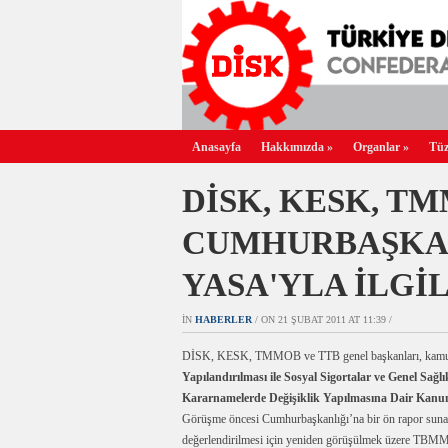
Anasayfa
Hakkımızda
»
Organlar
»
Tüz
DİSK, KESK, T
CUMHURBAŞKAN
YASA'YLA İLGİ
IN
HABERLER
/ ON 21 ŞUBAT 2011 AT 11:39 /
DİSK, KESK, TMMOB ve TTB genel başkanları, ka
Yapılandırılması ile Sosyal Sigortalar ve Genel S
Kararnamelerde Değişiklik Yapılmasına Dair Kanun
Görüşme öncesi Cumhurbaşkanlığı’na bir ön rapor sunan e
değerlendirilmesi için yeniden görüşülmek üzere TBMM’