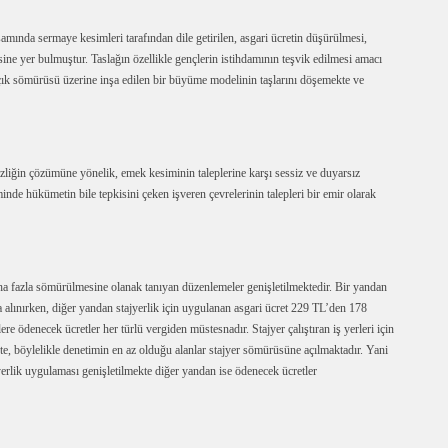
psamında sermaye kesimleri tarafından dile getirilen, asgari ücretin düşürülmesi,
isine yer bulmuştur. Taslağın özellikle gençlerin istihdamının teşvik edilmesi amacı
açık sömürüsü üzerine inşa edilen bir büyüme modelinin taşlarını döşemekte ve
zliğin çözümüne yönelik, emek kesiminin taleplerine karşı sessiz ve duyarsız
inde hükümetin bile tepkisini çeken işveren çevrelerinin talepleri bir emir olarak
 daha fazla sömürülmesine olanak tanıyan düzenlemeler genişletilmektedir. Bir yandan
lınırken, diğer yandan stajyerlik için uygulanan asgari ücret 229 TL’den 178
ere ödenecek ücretler her türlü vergiden müstesnadır. Stajyer çalıştıran iş yerleri için
ekte, böylelikle denetimin en az olduğu alanlar stajyer sömürüsüne açılmaktadır. Yani
rlik uygulaması genişletilmekte diğer yandan ise ödenecek ücretler