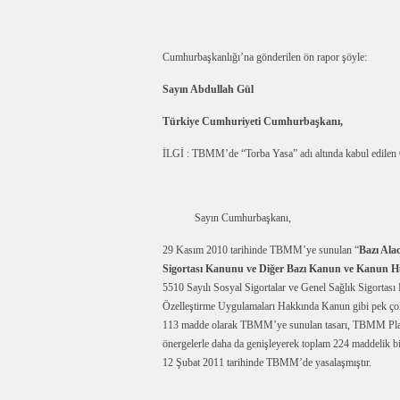
Cumhurbaşkanlığı’na gönderilen ön rapor şöyle:
Sayın Abdullah Gül
Türkiye Cumhuriyeti Cumhurbaşkanı,
İLGİ : TBMM’de “Torba Yasa” adı altında kabul edilen 
Sayın Cumhurbaşkanı,
29 Kasım 2010 tarihinde TBMM’ye sunulan “
Bazı Alac
Sigortası Kanunu ve Diğer Bazı Kanun ve Kanun 
5510 Sayılı Sosyal Sigortalar ve Genel Sağlık Sigortas
Özelleştirme Uygulamaları Hakkında Kanun gibi pek çok 
113 madde olarak TBMM’ye sunulan tasarı, TBMM Plan 
önergelerle daha da genişleyerek toplam 224 maddelik bi
12 Şubat 2011 tarihinde TBMM’de yasalaşmıştır.