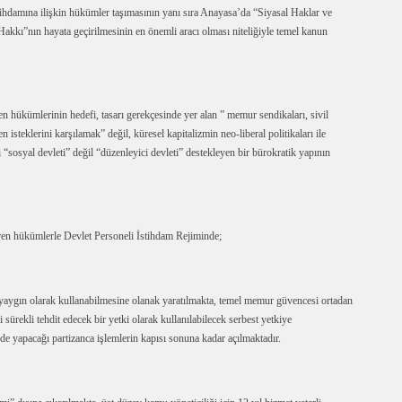
ihdamına ilişkin hükümler taşımasının yanı sıra Anayasa’da “Siyasal Haklar ve
kkı”nın hayata geçirilmesinin en önemli aracı olması niteliğiyle temel kanun
n hükümlerinin hedefi, tasarı gerekçesinde yer alan ” memur sendikaları, sivil
isteklerini karşılamak” değil, küresel kapitalizmin neo-liberal politikaları ile
 “sosyal devleti” değil “düzenleyici devleti” destekleyen bir bürokratik yapının
ren hükümlerle Devlet Personeli İstihdam Rejiminde;
 yaygın olarak kullanabilmesine olanak yaratılmakta, temel memur güvencesi ortadan
sürekli tehdit edecek bir yetki olarak kullanılabilecek serbest yetkiye
de yapacağı partizanca işlemlerin kapısı sonuna kadar açılmaktadır.