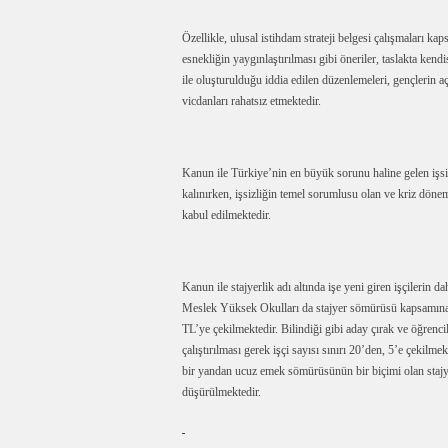
Özellikle, ulusal istihdam strateji belgesi çalışmaları ka
esnekliğin yaygınlaştırılması gibi öneriler, taslakta kend
ile oluşturulduğu iddia edilen düzenlemeleri, gençlerin 
vicdanları rahatsız etmektedir.
Kanun ile Türkiye’nin en büyük sorunu haline gelen işsi
kalınırken, işsizliğin temel sorumlusu olan ve kriz dönem
kabul edilmektedir.
Kanun ile stajyerlik adı altında işe yeni giren işçilerin
Meslek Yüksek Okulları da stajyer sömürüsü kapsamına a
TL’ye çekilmektedir. Bilindiği gibi aday çırak ve öğrencil
çalıştırılması gerek işçi sayısı sınırı 20’den, 5’e çekilm
bir yandan ucuz emek sömürüsünün bir biçimi olan stajye
düşürülmektedir.