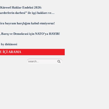
Küresel Haklar Endeksi 2026:
rderlerin darbesi” ile işçi hakları ve
rasi kuşatma altında
 lira bayram harçlığını kabul etmiyoruz!
 Barış ve Demokrasi için NATO’ya HAYIR!
 by diskinsesi
E İÇİ ARAMA