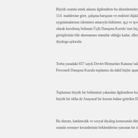
Büyük oranda emek alanını ilgilendiren bu düzenlemeler
114. maddesine göre, çalışma barışının ve endüstri ilişkil
uygulamalarının izlenmesi amacıyla hükümet, işçi ve işv
olarak kurulmuş bulunan Üçlü Danışma Kurulu’nun hiç bi
görüşlerinin bile alınmaması manidar olduğu kadar, ülk
diyaloga aykırıdır.
Torba yasadaki 657 sayılı Devlet Memurları Kanunu’nda d
Personeli Danışma Kurulu toplantısı da dahil hiçbir aşa
Toplumun büyük bir bölümünü yakından ilgilendiren bu d
büyük bir iddia ile Anayasal bir kurum haline getirilen
Bu durum, katılımcılık ve sosyal diyalog konusunda dile 
oranda sermaye kesimlerinin beklentilerini yansıtan bir öz