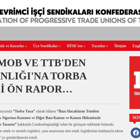
ük ve Kararlar
»
Üye Sendikalar
»
DİSK’ten
»
Yayınlar
»
İletişim
Engl
MMOB VE TTB'DEN
LIĞI'NA TORBA
Lİ ÖN RAPOR…
muoyunda
“Torba Yasa”
olarak bilinen
“Bazı Alacakların Yeniden
SO
ağlık Sigortası Kanunu ve Diğer Bazı Kanun ve Kanun Hükmünde
 Tasarısı”
hakkında Cumhurbaşkanlığı’ndan bir görüşme talebinde bulundu.
faceb
mek ve meslek örgütleri, yasa tasarısının tüm emek örgütlerinin katılımıyla tekrar
ye gönderilmesini istedi.