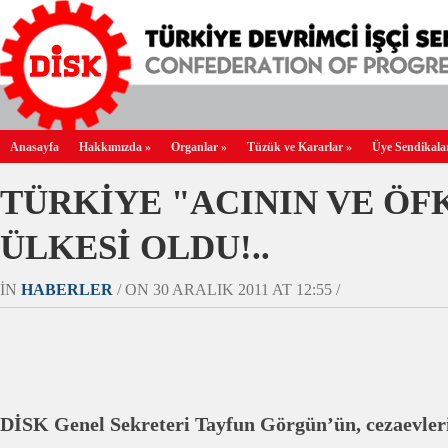
Anasayfa
Hakkımızda
»
Organlar
»
Tüzük ve Kararlar
»
Üye Sendikala
TÜRKİYE "ACININ VE ÖF
ÜLKESİ OLDU!..
IN
HABERLER
/ ON 30 ARALIK 2011 AT 12:55 /
DİSK Genel Sekreteri Tayfun Görgün’ün, cezaevler